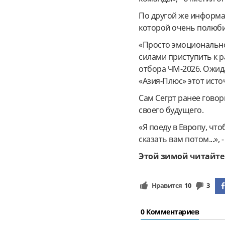
По другой же информац
которой очень полюбил
«Просто эмоционально 
силами приступить к р
отбора ЧМ-2026. Ожида
«Азия-Плюс» этот исто
Сам Сегрт ранее гово
своего будущего.
«Я поеду в Европу, чт
сказать вам потом...», -
Этой зимой читайте
Нравится
10
3
0 Комментариев