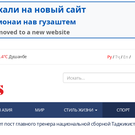
.4°C
Душанбе
Ру
/
Тҷ
/
En
/
 АЗИЯ
МИР
СТИЛЬ ЖИЗНИ
СПОРТ
ает пост главного тренера национальной сборной Таджикис