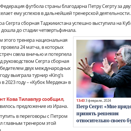
 Федерация футбола страны благодарна Петру Сегрту за дв
елает ему успехов в дальнейшей тренерской деятельности.
ра Сегрта сборная Таджикистана успешно выступила на Куб
де дошла до стадии четвертьфинала.
ом этого тренера национальная
провела 24 матча, в которых
встреч свела вничью и потерпела
д руководством Сегрта сборная
обедителем двух международных
году выиграла турнир «King’s
а в 2023 году – «Кубок Мердека» в
ент Кова Тилавпур сообщил
,
13:43
3 февраля, 2024
явилось предложение из Ирана.
Петр Сегрт: «Мне прид
принять решения
ступить в переговоры с Петром
относительно своего б
ал главным тренером этой
.