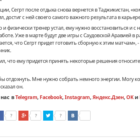
ии, Сегрт после отдыха снова вернется в Таджикистан, «к
, достиг с ней своего самого важного результата в карьере
и физически тренер устал, ему нужно восстановиться и с
аботе. Уже в марте будут две игры с Саудовской Аравией в 
ется, что Сегрт придет готовить сборную к этим матчам», 
чник.
рил, что ему придется принять некоторые решения относит
обы отдохнуть. Мне нужно собрать немного энергии. Могу к
 сказал он.
 нас в
Telegram
,
Facebook
,
Instagram
,
Яндекс.Дзен
,
OK
и
?
?
?