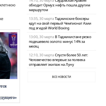
14:10, 30 марта
Саудовская Аравия
ухлетнюю
обходит Ормуз: нефть пошла другим
маршрутом
13:35, 30 марта
Таджикские боксеры
ке
едут на свой первый Чемпионат Азии
под эгидой World Boxing
13:00, 30 марта
В Таджикистане резко
подешевело золото: минус 14% за
месяц
12:10, 30 марта
Спустя более 50 лет:
Человечество впервые за полвека
отправляет экипаж на Луну
ВСЕ НОВОСТИ
ется
удущего»