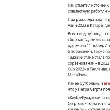
Как отметил источник,
совместную работу и ж
Под руководством Пет
Азии-2023 в Катаре, г
Всего под руководств
сборная Таджикистана 
одержала 11 побед, 7 
6 поражений. Также по
Таджикистана стала п
соревнований – в 2022 
Cup 2022» в Таиланде, 
Малайзии.
Ранее футбольный
аг
что у Петра Сегрта по
«Клуб «Фулад» хочет в
Сегртом, чтобы тот ст
команды», - отметил он