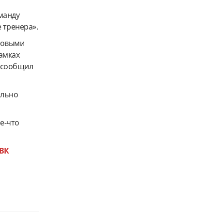
оманду
 тренера».
 новыми
рамках
- сообщил
ельно
ое-что
ВК