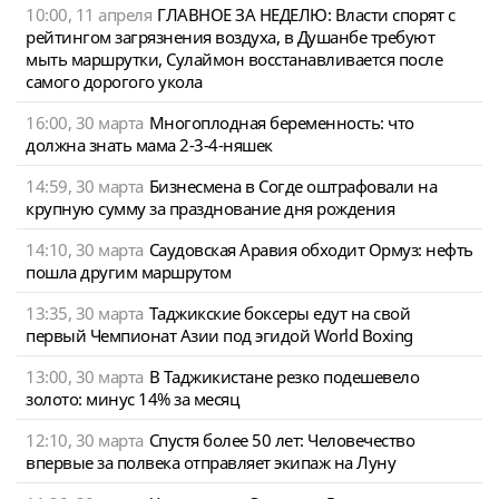
10:00, 11 апреля
ГЛАВНОЕ ЗА НЕДЕЛЮ: Власти спорят с
рейтингом загрязнения воздуха, в Душанбе требуют
мыть маршрутки, Сулаймон восстанавливается после
самого дорогого укола
16:00, 30 марта
Многоплодная беременность: что
должна знать мама 2-3-4-няшек
14:59, 30 марта
Бизнесмена в Согде оштрафовали на
крупную сумму за празднование дня рождения
14:10, 30 марта
Саудовская Аравия обходит Ормуз: нефть
пошла другим маршрутом
13:35, 30 марта
Таджикские боксеры едут на свой
первый Чемпионат Азии под эгидой World Boxing
13:00, 30 марта
В Таджикистане резко подешевело
золото: минус 14% за месяц
12:10, 30 марта
Спустя более 50 лет: Человечество
впервые за полвека отправляет экипаж на Луну