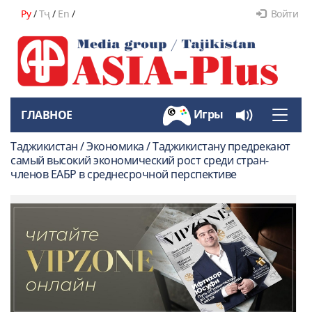
Ру
/
Тҷ
/
En
/
Войти
Игры
ГЛАВНОЕ
Toggle
naviga
Таджикистан / Экономика / Таджикистану предрекают
самый высокий экономический рост среди стран-
членов ЕАБР в среднесрочной перспективе