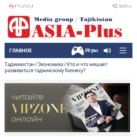
Ру
/
Тҷ
/
En
/
Войти
Игры
ГЛАВНОЕ
Toggle
naviga
Таджикистан / Экономика / Кто и что мешает
развиваться таджикскому бизнесу?