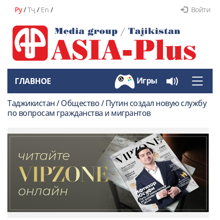
Ру
/
Тҷ
/
En
/
Войти
Игры
ГЛАВНОЕ
Toggle
naviga
Таджикистан / Общество / Путин создал новую службу
по вопросам гражданства и мигрантов