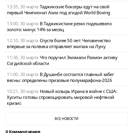
13:35, 30 марта
Таджикские боксеры едут на свой
первый Чемпионат Азии под эгидой World Boxing
13:00, 30 марта
В Таджикистане резко подешевело
золото: минус 14% за месяц
12:10, 30 марта
Спустя более 50 лет: Человечество
впервые за полвека отправляет экипаж на Луну
11:36, 30 марта
Что поручил Эмомали Рахмон активу
Согдийской области
11:00, 30 марта
В Душанбе состоится главный забег
весны: определены призовые полумарафона-2026
10:21, 30 марта
Новый козырь Ирана в войне с США:
Хуситы готовы спровоцировать мировой нефтяной
кризис
ВСЕ НОВОСТИ
0 Комментариев