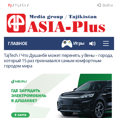
Ру
/
Тҷ
/
En
/
Войти
Игры
ГЛАВНОЕ
Toggle
naviga
TajTech / Что Душанбе может перенять у Вены – города,
который 15 раз признавался самым комфортным
городом мира