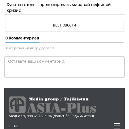
Хуситы готовы спровоцировать мировой нефтяной
кризис
ВСЕ НОВОСТИ
0 Комментариев
Отобразить в виде дерева
Медиа группа «ASIA-Plus» (Душанбе, Таджикистан)
Toggl
О НАС