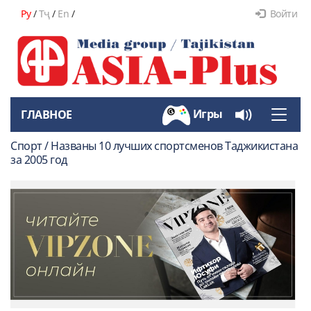
Ру
/
Тҷ
/
En
/
Войти
Игры
ГЛАВНОЕ
Toggle
naviga
Спорт / Названы 10 лучших спортсменов Таджикистана
за 2005 год