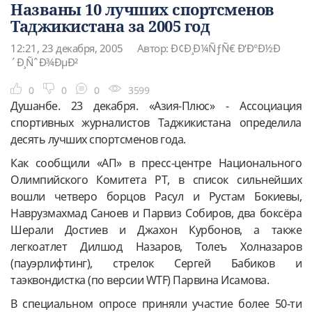
Названы 10 лучших спортсменов
Таджикистана за 2005 год
12:21, 23 декабря, 2005
Автор: Ð¢Ð¸Ð¼ÑƒÑ€ Ð‘Ð°Ð½Ð
´Ð¸ÑˆÐ¾ÐµÐ²
0
0
0
3599
Душанбе. 23 декабря. «Азия-Плюс» - Ассоциация
спортивных журналистов Таджикистана определила
десять лучших спортсменов года.
Как сообщили «АП» в пресс-центре Национального
Олимпийского Комитета РТ, в список сильнейших
вошли четверо борцов Расул и Рустам Бокиевы,
Наврузмахмад Саноев и Парвиз Собиров, два боксёра
Шерали Достиев и Джахон Курбонов, а также
легкоатлет Дилшод Назаров, Толеъ Холназаров
(пауэрлифтинг), стрелок Сергей Бабиков и
таэквондистка (по версии WTF) Парвина Исамова.
В специальном опросе приняли участие более 50-ти