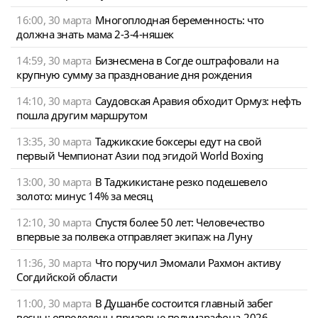
16:00, 30 марта
Многоплодная беременность: что
должна знать мама 2-3-4-няшек
14:59, 30 марта
Бизнесмена в Согде оштрафовали на
крупную сумму за празднование дня рождения
14:10, 30 марта
Саудовская Аравия обходит Ормуз: нефть
пошла другим маршрутом
13:35, 30 марта
Таджикские боксеры едут на свой
первый Чемпионат Азии под эгидой World Boxing
13:00, 30 марта
В Таджикистане резко подешевело
золото: минус 14% за месяц
12:10, 30 марта
Спустя более 50 лет: Человечество
впервые за полвека отправляет экипаж на Луну
11:36, 30 марта
Что поручил Эмомали Рахмон активу
Согдийской области
11:00, 30 марта
В Душанбе состоится главный забег
весны: определены призовые полумарафона-2026