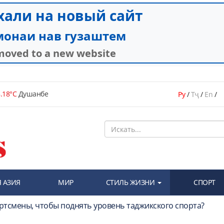
.18°C
Душанбе
Ру
/
Тҷ
/
En
/
 АЗИЯ
МИР
СТИЛЬ ЖИЗНИ
СПОРТ
ртсмены, чтобы поднять уровень таджикского спорта?