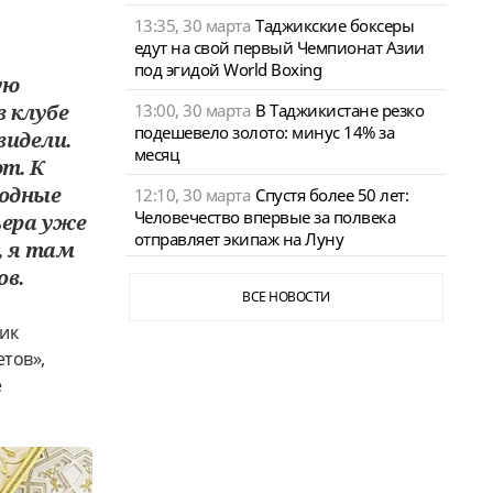
13:35, 30 марта
Таджикские боксеры
едут на свой первый Чемпионат Азии
под эгидой World Boxing
ую
13:00, 30 марта
В Таджикистане резко
 клубе
подешевело золото: минус 14% за
видели.
месяц
т. К
родные
12:10, 30 марта
Спустя более 50 лет:
Человечество впервые за полвека
ьера уже
отправляет экипаж на Луну
, я там
ов.
ВСЕ НОВОСТИ
ник
етов»,
е