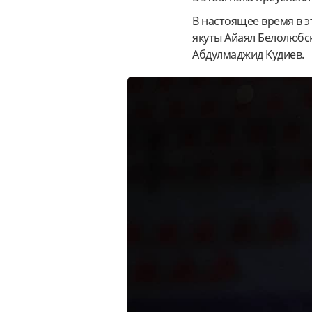
В настоящее время в э
якуты Айаял Белолюбск
Абдулмаджид Кудиев.