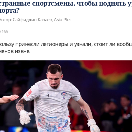
транные спортсмены, чтобы поднять у
порта?
Автор: Сайфиддин Караев, Asia-Plus
5165
ользу принесли легионеры и узнали, стоит ли вооб
енов извне.