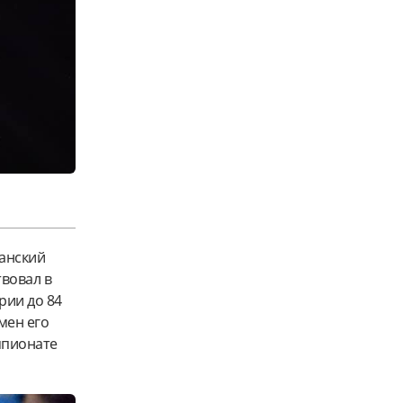
танский
вовал в
рии до 84
мен его
мпионате