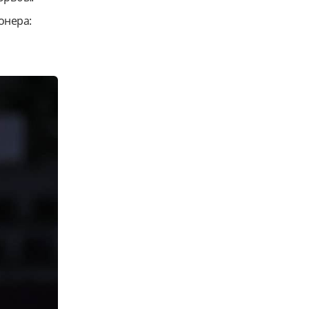
онера: