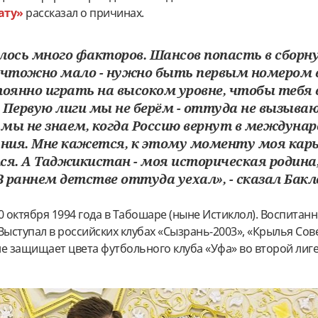
ату»
рассказал о причинах.
лось много факторов. Шансов попасть в сборн
ичтожно мало - нужно быть первым номером в
тоянно играть на высоком уровне, чтобы тебя 
 Первую лиги мы не берём - оттуда не вызываю
мы не знаем, когда Россию вернут в междуна
ания. Мне кажется, к этому моменту моя кар
ся. А Таджикистан - моя историческая родина
В раннем детстве оттуда уехал», - сказал Бакл
0 октября 1994 года в Табошаре (ныне Истиклол). Воспитан
Выступал в российских клубах «Сызрань-2003», «Крылья Сов
е защищает цвета футбольного клуба «Уфа» во второй лиг