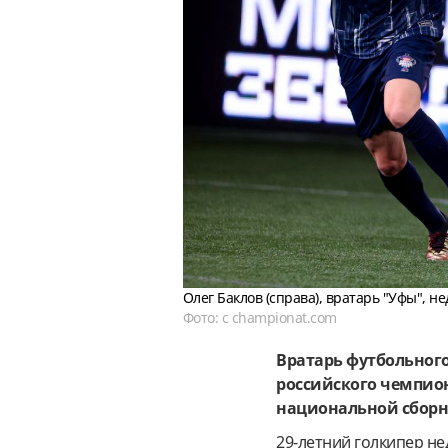
Олег Баклов (справа), вратарь "Уфы", 
Фото: с championat.com
Вратарь футбольног
российского чемпиона
национальной сборн
29-летний голкипер н