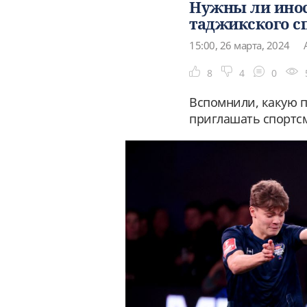
Нужны ли инос
таджикского с
15:00, 26 марта, 2024
8
4
0
Вспомнили, какую п
приглашать спортсм