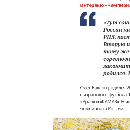
интервью «Чемпион
«Тут сош
России н
РПЛ, пос
Вторую и
тому же 
соревнов
закончит
родился. 
Олег Баклов родился 2
сызранского футбола. 
«Урал» и «КАМАЗ». Нын
чемпионата России.