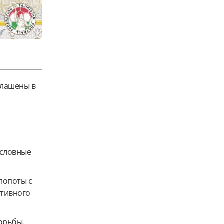
глашены в
ословные
лопоты с
ртивного
борьбы.