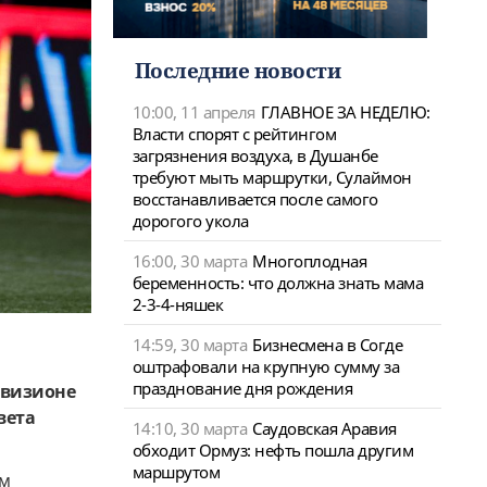
Последние новости
10:00, 11 апреля
ГЛАВНОЕ ЗА НЕДЕЛЮ:
Власти спорят с рейтингом
загрязнения воздуха, в Душанбе
требуют мыть маршрутки, Сулаймон
восстанавливается после самого
дорогого укола
16:00, 30 марта
Многоплодная
беременность: что должна знать мама
2-3-4-няшек
14:59, 30 марта
Бизнесмена в Согде
оштрафовали на крупную сумму за
празднование дня рождения
ивизионе
вета
14:10, 30 марта
Саудовская Аравия
обходит Ормуз: нефть пошла другим
маршрутом
ом