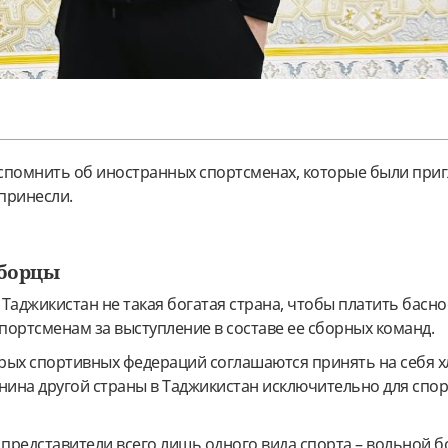
спомнить об иностранных спортсменах, которые были при
 принесли.
 борцы
 Таджикистан не такая богатая страна, чтобы платить басн
портсменам за выступление в составе ее сборных команд.
рых спортивных федераций соглашаются принять на себя х
ина другой страны в Таджикистан исключительно для спо
 представители всего лишь одного вида спорта – вольной 