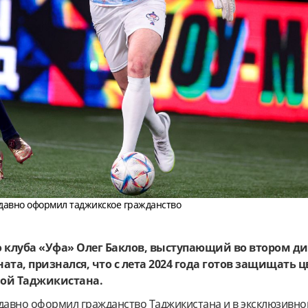
недавно оформил таджикское гражданство
о клуба «Уфа» Олег Баклов, выступающий во втором д
та, признался, что с лета 2024 года готов защищать ц
ой Таджикистана.
едавно оформил гражданство Таджикистана и в эксклюзивн