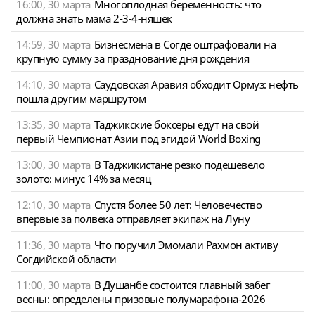
16:00, 30 марта
Многоплодная беременность: что
должна знать мама 2-3-4-няшек
14:59, 30 марта
Бизнесмена в Согде оштрафовали на
крупную сумму за празднование дня рождения
14:10, 30 марта
Саудовская Аравия обходит Ормуз: нефть
пошла другим маршрутом
13:35, 30 марта
Таджикские боксеры едут на свой
первый Чемпионат Азии под эгидой World Boxing
13:00, 30 марта
В Таджикистане резко подешевело
золото: минус 14% за месяц
12:10, 30 марта
Спустя более 50 лет: Человечество
впервые за полвека отправляет экипаж на Луну
11:36, 30 марта
Что поручил Эмомали Рахмон активу
Согдийской области
11:00, 30 марта
В Душанбе состоится главный забег
весны: определены призовые полумарафона-2026