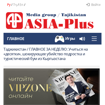
Ру
/
Тҷ
/
En
/
Войти
Игры
ГЛАВНОЕ
Toggle
naviga
Таджикистан / ГЛАВНОЕ ЗА НЕДЕЛЮ: Учиться на
«десятки», шокирующее убийство подростка и
туристический бум из Кыргызстана