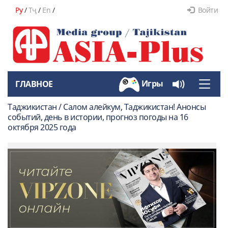
Ру
/
Тҷ
/
En
/
Войти
Игры
ГЛАВНОЕ
Toggle
naviga
Таджикистан / Салом алейкум, Таджикистан! Анонсы
событий, день в истории, прогноз погоды на 16
октября 2025 года