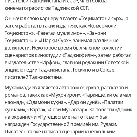
писателей Таджикистана и СССР, член Союза
кинематографистов Таджикской ССР.
Он начал свою карьеру в газете «Тоҷикистони сурх», а
затем работал в таких изданиях, как «Комсомоли
Тоҷикистон», «Газетаи муаллимон», «Занони
Тоҷикистон» и «Шарқи Сурх», занимая различные
должности. Некоторое время был членом коллегии
сценаристов киностудии «Таджикфилм», затем работал
в издательстве «Ирфон», главной редакции Советской
энциклопедии Таджикистана, Госкино и в Союзе
писателей Таджикистана.
Мухаммадиев является автором очерков, рассказов и
романов, таких как «Муҳоҷирон», «Таркише, ки ба амал
наомад», «Одамони куҳна», «Дар он дунё», «Палатаи
кунҷакӣ», «Варта», «Сози Мунаввар». За повести «Домик
на окраине» и «Путешествие на тот свет» был
награжден Государственной премией им. Рудаки.
Писатель также написал сценарии к нескольким