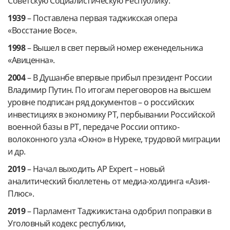
Советскую Социалистическую Республику.
1939
– Поставлена первая таджикская опера
«Восстание Восе».
1998
– Вышел в свет первый номер еженедельника
«Авиценна».
2004
–
В Душанбе впервые прибыл президент России
Владимир Путин. По итогам переговоров на высшем
уровне подписан ряд документов – о российских
инвестициях в экономику РТ, пербывании Российской
военной базы в РТ, передаче России оптико-
волоконного узла «Окно» в Нуреке, трудовой миграции
и др.
2019
– Начал выходить AP Expert – новый
аналитический бюллетень от медиа-холдинга «Азия-
Плюс».
2019
– Парламент Таджикистана одобрил поправки в
Уголовный кодекс республики,