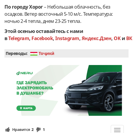
По городу Хорог
–
Небольшая облачность, без
осадков. Ветер восточный 5-10 м/с. Температура:
ночью 2-4 тепла, днем 23-25 тепла.
Этой осенью оставайтесь с нами
в
Telegram
,
Facebook
,
Instagram
,
Яндекс.Дзен
,
OK
и
ВК
Переводы:
Тоҷикӣ
Нравится
2
1
Toggle