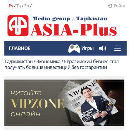
Ру
/
Тҷ
/
En
/
Войти
Игры
ГЛАВНОЕ
Toggle
naviga
Таджикистан / Экономика / Евразийский бизнес стал
получать больше инвестиций без госгарантии