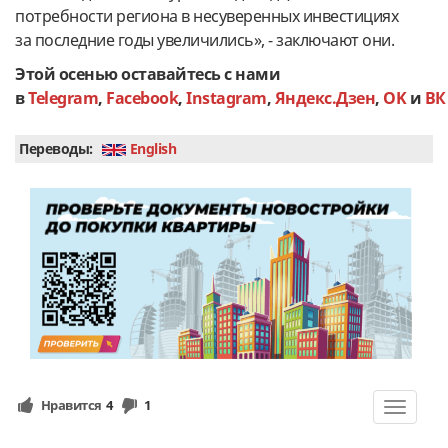
потребности региона в несуверенных инвестициях
за последние годы увеличились», - заключают они.
Этой осенью оставайтесь с нами
в
Telegram
,
Facebook
,
Instagram
,
Яндекс.Дзен
,
OK
и
ВК
Переводы:
English
Нравится
4
1
Toggle
navigat