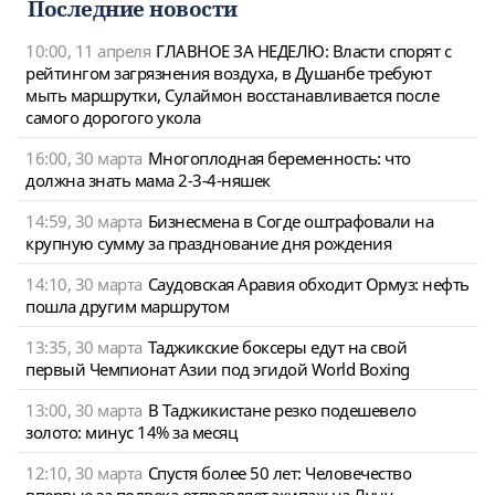
Последние новости
10:00, 11 апреля
ГЛАВНОЕ ЗА НЕДЕЛЮ: Власти спорят с
рейтингом загрязнения воздуха, в Душанбе требуют
мыть маршрутки, Сулаймон восстанавливается после
самого дорогого укола
16:00, 30 марта
Многоплодная беременность: что
должна знать мама 2-3-4-няшек
14:59, 30 марта
Бизнесмена в Согде оштрафовали на
крупную сумму за празднование дня рождения
14:10, 30 марта
Саудовская Аравия обходит Ормуз: нефть
пошла другим маршрутом
13:35, 30 марта
Таджикские боксеры едут на свой
первый Чемпионат Азии под эгидой World Boxing
13:00, 30 марта
В Таджикистане резко подешевело
золото: минус 14% за месяц
12:10, 30 марта
Спустя более 50 лет: Человечество
впервые за полвека отправляет экипаж на Луну