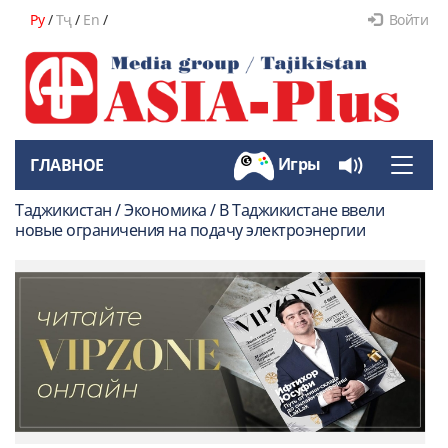
Ру
/
Тҷ
/
En
/
Войти
Игры
ГЛАВНОЕ
Toggle
naviga
Таджикистан / Экономика / В Таджикистане ввели
новые ограничения на подачу электроэнергии