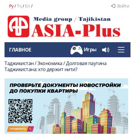
Ру
/
Тҷ
/
En
/
Войти
Игры
ГЛАВНОЕ
Toggle
naviga
Таджикистан / Экономика / Долговая паутина
Таджикистана: кто держит нити?