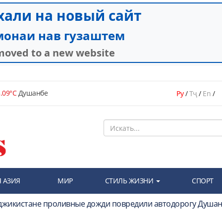
.09°C
Душанбе
Ру
/
Тҷ
/
En
/
 АЗИЯ
МИР
СТИЛЬ ЖИЗНИ
СПОРТ
аджикистане проливные дожди повредили автодорогу Душан