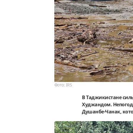
Фото: IRS
В Таджикистане сил
Худжандом. Непогод
Душанбе-Чанак, кото