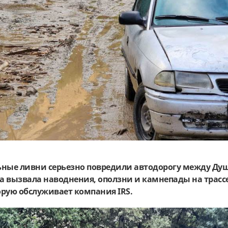
ьные ливни серьезно повредили автодорогу между Ду
а вызвала наводнения, оползни и камнепады на трасс
рую обслуживает компания IRS.