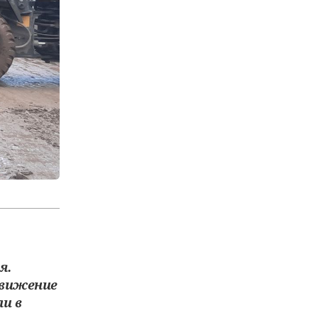
я.
движение
и в