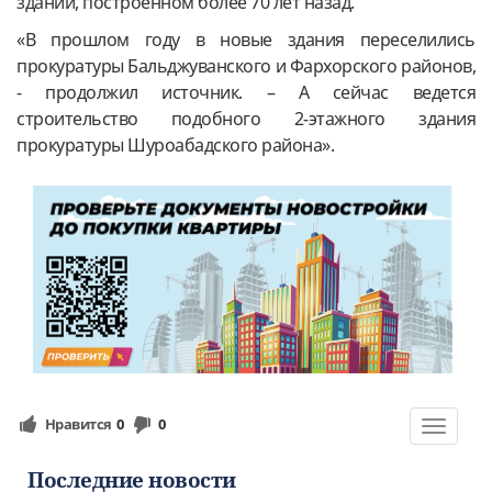
здании, построенном более 70 лет назад.
«В прошлом году в новые здания переселились
прокуратуры Бальджуванского и Фархорского районов,
- продолжил источник. – А сейчас ведется
строительство подобного 2-этажного здания
прокуратуры Шуроабадского района».
Нравится
0
0
Toggle
navigat
Последние новости