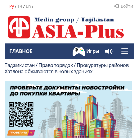
Ру
/
Тҷ
/
En
/
Войти
Игры
ГЛАВНОЕ
Toggle
naviga
Таджикистан / Правопорядок / Прокуратуры районов
Хатлона обживаются в новых зданиях