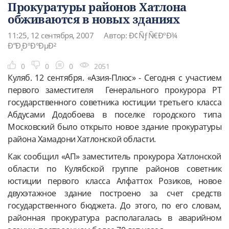
Прокуратуры районов Хатлона
обживаются в новых зданиях
11:25, 12 сентября, 2007
Автор: Ð¢ÑƒÑ€ÐºÐ¾
Ð”Ð¸ÐºÐ°ÐµÐ²
0
0
0
2051
Куляб. 12 сентября. «Азия-Плюс» - Сегодня с участием
первого заместителя Генерального прокурора РТ
государственного советника юстиции третьего класса
Абдусами Додобоева в поселке городского типа
Московский было открыто новое здание прокуратуры
района Хамадони Хатлонской области.
Как сообщил «АП» заместитель прокурора Хатлонской
области по Кулябской группе районов советник
юстиции первого класса Алфаттох Розиков, новое
двухэтажное здание построено за счет средств
государственного бюджета. До этого, по его словам,
районная прокуратура располагалась в аварийном