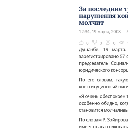
За последние т
нарушения кон
молчит
12:34, 19 марта, 2008
0
0
0
Душанбе. 19 марта.
зарегистрировано 57 
председатель Социал
юридического консор
По его словам, таку
конституционный ниги
«Я очень обеспокоен т
особенно обидно, когд
становится молчаливы
По словам Р. Зойирова
имеет права толковани