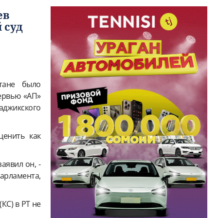
ев
 суд
тане было
тервью «АП»
аджикского
ценить как
аявил он, -
парламента,
КС) в РТ не