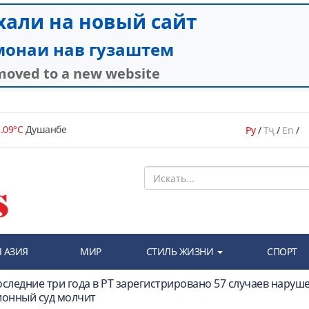
.09°C
Душанбе
Ру
/
Тҷ
/
En
/
 АЗИЯ
МИР
СТИЛЬ ЖИЗНИ
СПОРТ
оследние три года в РТ зарегистрировано 57 случаев наруш
ионный суд молчит