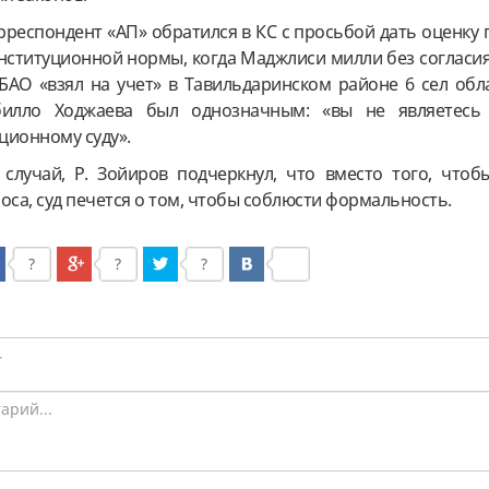
орреспондент «АП» обратился в КС с просьбой дать оценку
ституционной нормы, когда Маджлиси милли без согласи
БАО «взял на учет» в Тавильдаринском районе 6 сел обла
билло Ходжаева был однозначным: «вы не являетесь
ционному суду».
случай, Р. Зойиров подчеркнул, что вместо того, чтоб
оса, суд печется о том, чтобы соблюсти формальность.
?
?
?