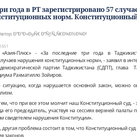
ри года в РТ зарегистрировано 57 случа
ституционных норм. Конституционный
Автор: Ð”Ð°Ð»ÐµÑ€ Ð“ÑƒÑ„Ñ€Ð¾Ð½Ð¾Ð²
1651
 «Азия-Плюс» - «За последние три года в Таджикис
случаев нарушения конституционных норм», - заявил в ин
-демократической партии Таджикистана (СДПТ), глава Т
циума Рахматилло Зойиров.
ю ситуацию, когда нарушается основной закон, можно о
лизм.
ем, что при все этом молчит наш Конституционный суд, - з
а его председатель, участвуя на сессиях верхней палаты 
м свидетелем нарушения Конституции».
, другая проблема состоит в том, что Конституционный суд (
я законов.