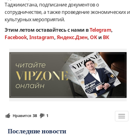
Таджикистана, подписание документов о
сотрудничестве, а также проведение экономических и
культурных мероприятий.
Этим летом оставайтесь с нами в
Telegram
,
Facebook
,
Instagram
,
Яндекс.Дзен
,
OK
и
ВК
Нравится
38
1
Toggle
navigat
Последние новости