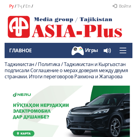
Ру
/
Тҷ
/
En
/
Войти
Игры
ГЛАВНОЕ
Toggle
naviga
Таджикистан / Политика / Таджикистан и Кыргызстан
подписали Соглашение о мерах доверия между двумя
странами. Итоги переговоров Рахмона и Жапарова