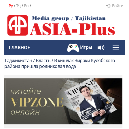
Ру
/
Тҷ
/
En
/
Войти
Игры
ГЛАВНОЕ
Toggle
naviga
Таджикистан / Власть / В кишлак Зираки Кулябского
района пришла родниковая вода