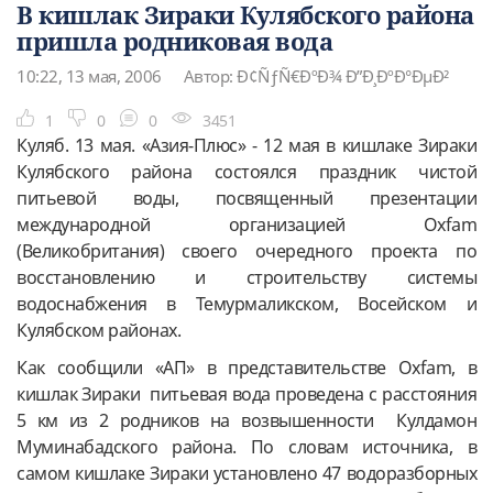
В кишлак Зираки Кулябского района
пришла родниковая вода
10:22, 13 мая, 2006
Автор: Ð¢ÑƒÑ€ÐºÐ¾ Ð”Ð¸ÐºÐ°ÐµÐ²
1
0
0
3451
Куляб. 13 мая. «Азия-Плюс» - 12 мая в кишлаке Зираки
Кулябского района состоялся праздник чистой
питьевой воды, посвященный презентации
международной организацией Oxfam
(Великобритания) своего очередного проекта по
восстановлению и строительству системы
водоснабжения в Темурмаликском, Восейском и
Кулябском районах.
Как сообщили «АП» в представительстве Oxfam, в
кишлак Зираки питьевая вода проведена с расстояния
5 км из 2 родников на возвышенности Кулдамон
Муминабадского района. По словам источника, в
самом кишлаке Зираки установлено 47 водоразборных