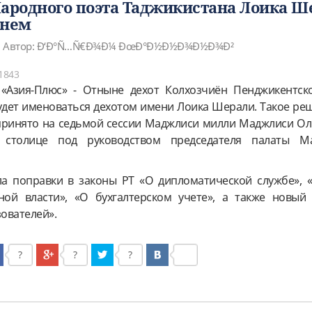
Народного поэта Таджикистана Лоика Ш
енем
Автор: Ð‘Ð°Ñ…Ñ€Ð¾Ð¼ ÐœÐ°Ð½Ð½Ð¾Ð½Ð¾Ð²
1843
 «Азия-Плюс» - Отныне дехот Колхозчиён Пенджикентск
удет именоваться дехотом имени Лоика Шерали. Такое ре
 принято на седьмой сессии Маджлиси милли Маджлиси О
 столице под руководством председателя палаты Ма
ла поправки в законы РТ «О дипломатической службе», 
нной власти», «О бухгалтерском учете», а также новый
ователей».
?
?
?