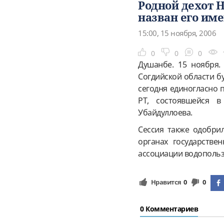
Родной дехот 
назван его им
15:00, 15 ноября, 2006
0
0
0
Душанбе. 15 ноября.
Согдийской области б
сегодня единогласно
РТ, состоявшейся в
Убайдуллоева.
Сессия также одобри
органах государстве
ассоциации водопольз
Нравится
0
0
0 Комментариев