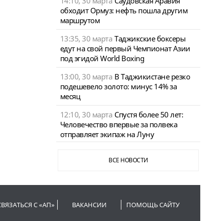
14:10, 30 марта
Саудовская Аравия
обходит Ормуз: нефть пошла другим
маршрутом
13:35, 30 марта
Таджикские боксеры
едут на свой первый Чемпионат Азии
под эгидой World Boxing
13:00, 30 марта
В Таджикистане резко
подешевело золото: минус 14% за
месяц
12:10, 30 марта
Спустя более 50 лет:
Человечество впервые за полвека
отправляет экипаж на Луну
ВСЕ НОВОСТИ
СВЯЗАТЬСЯ С «АП»
ВАКАНСИИ
ПОМОЩЬ САЙТУ