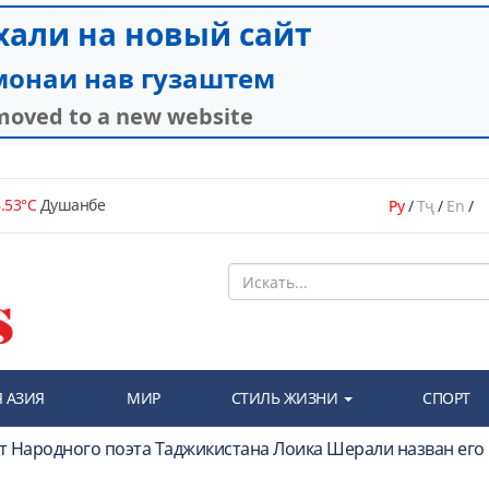
.53°C
Душанбе
Ру
/
Тҷ
/
En
/
 АЗИЯ
МИР
СТИЛЬ ЖИЗНИ
СПОРТ
хот Народного поэта Таджикистана Лоика Шерали назван ег