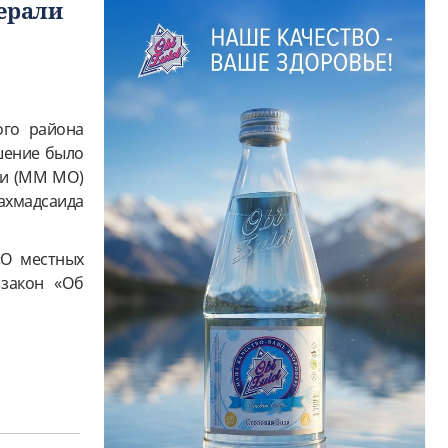
ерали
ого района
шение было
ли (ММ МО)
хмадсаида
«О местных
 закон «Об