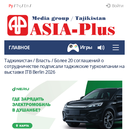
Ру
/
Тҷ
/
En
/
Войти
Игры
ГЛАВНОЕ
Toggle
naviga
Таджикистан / Власть / Более 20 соглашений о
сотрудничестве подписали таджикские туркомпании на
выставке ITB Berlin 2026