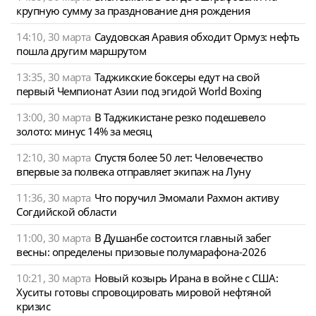
крупную сумму за празднование дня рождения
14:10, 30 марта
Саудовская Аравия обходит Ормуз: нефть
пошла другим маршрутом
13:35, 30 марта
Таджикские боксеры едут на свой
первый Чемпионат Азии под эгидой World Boxing
13:00, 30 марта
В Таджикистане резко подешевело
золото: минус 14% за месяц
12:10, 30 марта
Спустя более 50 лет: Человечество
впервые за полвека отправляет экипаж на Луну
11:36, 30 марта
Что поручил Эмомали Рахмон активу
Согдийской области
11:00, 30 марта
В Душанбе состоится главный забег
весны: определены призовые полумарафона-2026
10:21, 30 марта
Новый козырь Ирана в войне с США:
Хуситы готовы спровоцировать мировой нефтяной
кризис