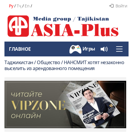
Ру
/
Тҷ
/
En
/
Войти
Игры
ГЛАВНОЕ
Toggle
naviga
Таджикистан / Общество / НАНСМИТ хотят незаконно
выселить из арендованного помещения