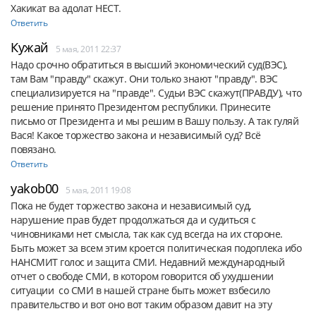
Хакикат ва адолат НЕСТ.
Ответить
Кужай
5 мая, 2011 22:37
Надо срочно обратиться в высший экономический суд(ВЭС), 
там Вам "правду" скажут. Они только знают "правду". ВЭС 
специализируется на "правде". Судьи ВЭС скажут(ПРАВДУ), что 
решение принято Президентом республики. Принесите 
письмо от Президента и мы решим в Вашу пользу. А так гуляй 
Вася! Какое торжество закона и независимый суд? Всё 
Ответить
yakob00
5 мая, 2011 19:08
Пока не будет торжество закона и независимый суд, 
нарушение прав будет продолжаться да и судиться с 
чиновниками нет смысла, так как суд всегда на их стороне. 
Быть может за всем этим кроется политическая подоплека ибо 
НАНСМИТ голос и защита СМИ. Недавний международный 
отчет о свободе СМИ, в котором говорится об ухудшении 
ситуации  со СМИ в нашей стране быть может взбесило 
правительство и вот оно вот таким образом давит на эту 