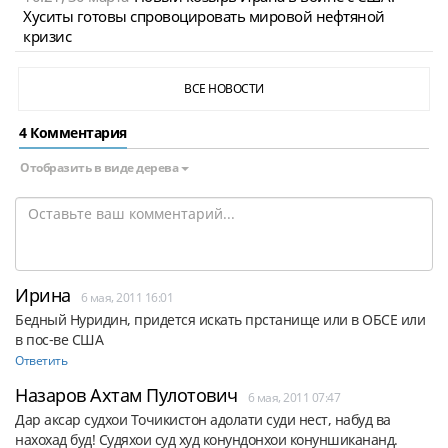
Хуситы готовы спровоцировать мировой нефтяной
кризис
ВСЕ НОВОСТИ
4 Комментария
Отобразить в виде дерева
Ирина
6 мая, 2011 16:01
Бедный Нуридин, придется искать прстанище или в ОБСЕ или 
в пос-ве США
Ответить
Назаров Ахтам Пулотович
6 мая, 2011 07:47
Дар аксар судхои Точикистон адолати суди нест, набуд ва 
нахохад буд! Судяхои суд худ конундонхои конуншикананд. 