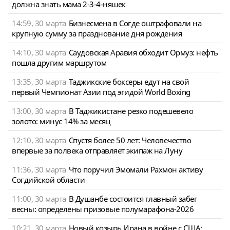
должна знать мама 2-3-4-няшек
14:59, 30 марта
Бизнесмена в Согде оштрафовали на
крупную сумму за празднование дня рождения
14:10, 30 марта
Саудовская Аравия обходит Ормуз: нефть
пошла другим маршрутом
13:35, 30 марта
Таджикские боксеры едут на свой
первый Чемпионат Азии под эгидой World Boxing
13:00, 30 марта
В Таджикистане резко подешевело
золото: минус 14% за месяц
12:10, 30 марта
Спустя более 50 лет: Человечество
впервые за полвека отправляет экипаж на Луну
11:36, 30 марта
Что поручил Эмомали Рахмон активу
Согдийской области
11:00, 30 марта
В Душанбе состоится главный забег
весны: определены призовые полумарафона-2026
10:21, 30 марта
Новый козырь Ирана в войне с США: