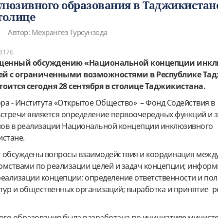
юзивного образования в Таджикистан
толице
Автор: Мехрангез Турсунзода
3176
вященный обсуждению «Национальной концепции инк
тей с ограниченными возможностями в Республике Та
состоится сегодня 28 сентября в столице Таджикистана.
ра - Института «Открытое Общество» – Фонд Содействия в
встречи является определение первоочередных функций и 
нов в реализации Национальной концепции инклюзивного
истане.
ут обсуждены вопросы взаимодействия и координация межд
омствами по реализации целей и задач концепции; инфор
реализации концепции; определение ответственности и п
ктур и общественных организаций; выработка и принятие 
го образования была разработана по инициативе минист