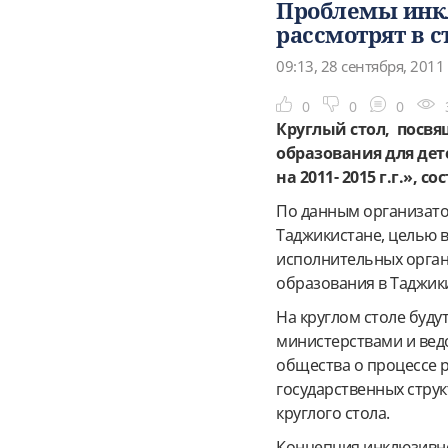
Проблемы инкл
рассмотрят в с
09:13, 28 сентября, 2011
0
0
0
Круглый стол, пос
образования для де
на 2011- 2015 г.г.», 
По данным организато
Таджикистане, целью 
исполнительных орга
образования в Таджик
На круглом столе буд
министерствами и вед
общества о процессе 
государственных стру
круглого стола.
Концепция инклюзивно