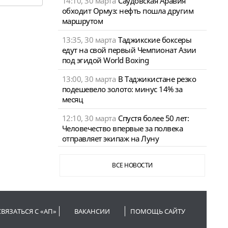
14:10, 30 марта
Саудовская Аравия
обходит Ормуз: нефть пошла другим
маршрутом
13:35, 30 марта
Таджикские боксеры
едут на свой первый Чемпионат Азии
под эгидой World Boxing
13:00, 30 марта
В Таджикистане резко
подешевело золото: минус 14% за
месяц
12:10, 30 марта
Спустя более 50 лет:
Человечество впервые за полвека
отправляет экипаж на Луну
ВСЕ НОВОСТИ
СВЯЗАТЬСЯ С «АП»
ВАКАНСИИ
ПОМОЩЬ САЙТУ