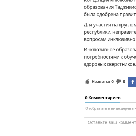
образования Таджикис
была одобрена правит
Для участия на кругл
республики, неправит
вопросам инклюзивног
Инклюзивное образова
потребностями к обуч
здоровых сверстников
Нравится
0
0
0 Комментариев
Отобразить в виде дерева