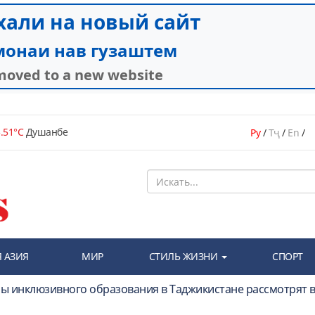
.51°C
Душанбе
Ру
/
Тҷ
/
En
/
 АЗИЯ
МИР
СТИЛЬ ЖИЗНИ
СПОРТ
ы инклюзивного образования в Таджикистане рассмотрят в