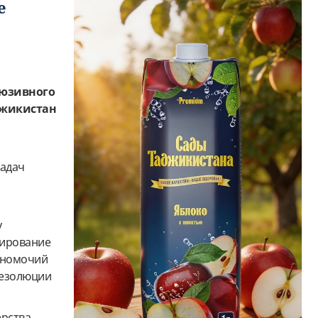
е
люзивного
джикистан
задач
у
мирование
олномочий
резолюции
ерства