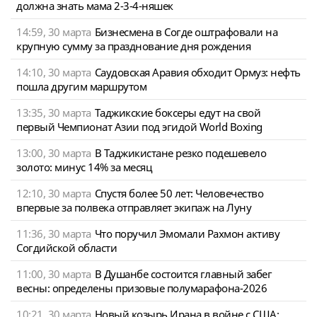
должна знать мама 2-3-4-няшек
14:59, 30 марта
Бизнесмена в Согде оштрафовали на
крупную сумму за празднование дня рождения
14:10, 30 марта
Саудовская Аравия обходит Ормуз: нефть
пошла другим маршрутом
13:35, 30 марта
Таджикские боксеры едут на свой
первый Чемпионат Азии под эгидой World Boxing
13:00, 30 марта
В Таджикистане резко подешевело
золото: минус 14% за месяц
12:10, 30 марта
Спустя более 50 лет: Человечество
впервые за полвека отправляет экипаж на Луну
11:36, 30 марта
Что поручил Эмомали Рахмон активу
Согдийской области
11:00, 30 марта
В Душанбе состоится главный забег
весны: определены призовые полумарафона-2026
10:21, 30 марта
Новый козырь Ирана в войне с США: