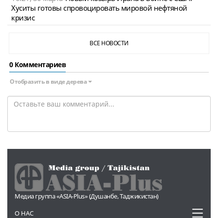
Хуситы готовы спровоцировать мировой нефтяной
кризис
ВСЕ НОВОСТИ
0 Комментариев
Отобразить в виде дерева
Медиа группа «ASIA-Plus» (Душанбе, Таджикистан)
Toggl
О НАС