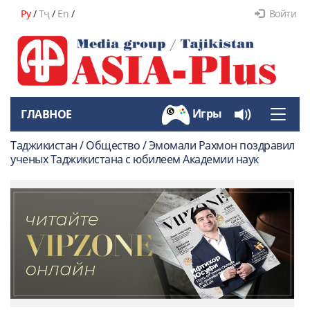
Ру
/
Тҷ
/
En
/
Войти
Игры
ГЛАВНОЕ
Toggle
naviga
Таджикистан / Общество / Эмомали Рахмон поздравил
ученых Таджикистана с юбилеем Академии наук