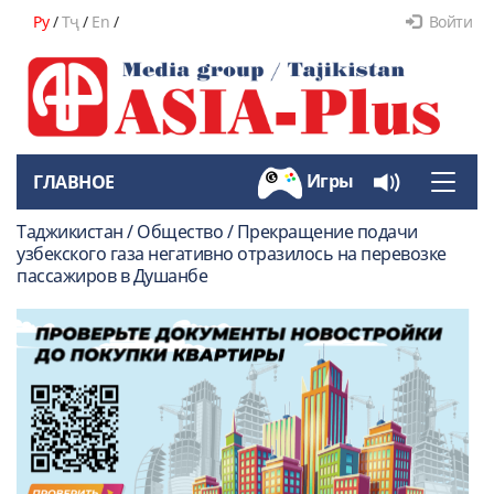
Ру
/
Тҷ
/
En
/
Войти
Игры
ГЛАВНОЕ
Toggle
naviga
Таджикистан / Общество / Прекращение подачи
узбекского газа негативно отразилось на перевозке
пассажиров в Душанбе