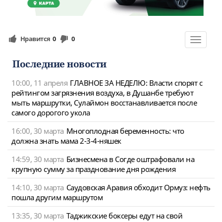
Нравится
0
0
Toggle
navigat
Последние новости
10:00, 11 апреля
ГЛАВНОЕ ЗА НЕДЕЛЮ: Власти спорят с
рейтингом загрязнения воздуха, в Душанбе требуют
мыть маршрутки, Сулаймон восстанавливается после
самого дорогого укола
16:00, 30 марта
Многоплодная беременность: что
должна знать мама 2-3-4-няшек
14:59, 30 марта
Бизнесмена в Согде оштрафовали на
крупную сумму за празднование дня рождения
14:10, 30 марта
Саудовская Аравия обходит Ормуз: нефть
пошла другим маршрутом
13:35, 30 марта
Таджикские боксеры едут на свой