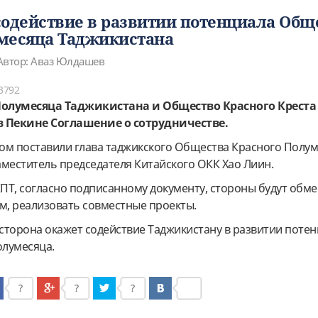
содействие в развитии потенциала Общ
месяца Таджикистана
Автор: Аваз Юлдашев
3792
Полумесяца Таджикистана и Общество Красного Креста
в Пекине Соглашение о сотрудничестве.
ом поставили глава таджикского Общества Красного Полу
аместитель председателя Китайского ОКК Хао Лиин.
ПТ, согласно подписанному документу, стороны будут обм
, реализовать совместные проекты.
 сторона окажет содействие Таджикистану в развитии поте
лумесяца.
?
?
?