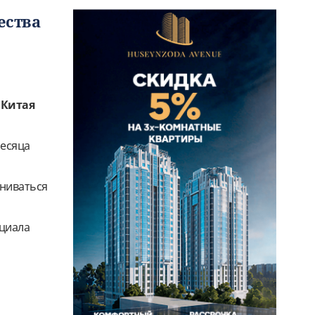
ества
 Китая
месяца
ениваться
нциала