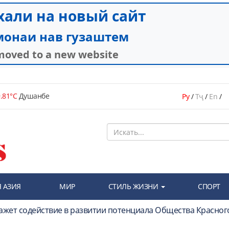
.81°C
Душанбе
Ру
/
Тҷ
/
En
/
 АЗИЯ
МИР
СТИЛЬ ЖИЗНИ
СПОРТ
кажет содействие в развитии потенциала Общества Красног