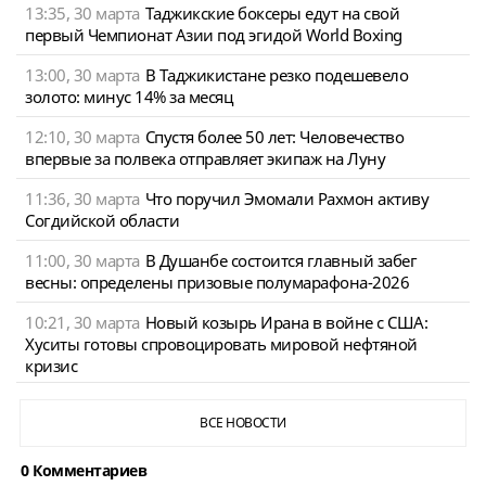
13:35, 30 марта
Таджикские боксеры едут на свой
первый Чемпионат Азии под эгидой World Boxing
13:00, 30 марта
В Таджикистане резко подешевело
золото: минус 14% за месяц
12:10, 30 марта
Спустя более 50 лет: Человечество
впервые за полвека отправляет экипаж на Луну
11:36, 30 марта
Что поручил Эмомали Рахмон активу
Согдийской области
11:00, 30 марта
В Душанбе состоится главный забег
весны: определены призовые полумарафона-2026
10:21, 30 марта
Новый козырь Ирана в войне с США:
Хуситы готовы спровоцировать мировой нефтяной
кризис
ВСЕ НОВОСТИ
0 Комментариев