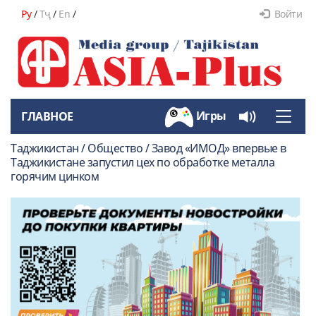
Ру
/
Тҷ
/
En
/
Войти
Игры
ГЛАВНОЕ
Toggle
naviga
Таджикистан / Общество / Завод «ИМОД» впервые в
Таджикистане запустил цех по обработке металла
горячим цинком