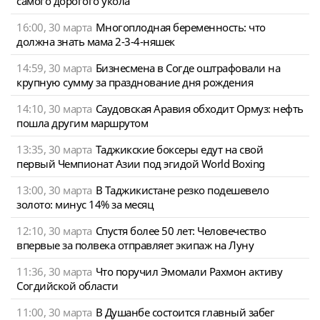
самого дорогого укола
16:00, 30 марта
Многоплодная беременность: что
должна знать мама 2-3-4-няшек
14:59, 30 марта
Бизнесмена в Согде оштрафовали на
крупную сумму за празднование дня рождения
14:10, 30 марта
Саудовская Аравия обходит Ормуз: нефть
пошла другим маршрутом
13:35, 30 марта
Таджикские боксеры едут на свой
первый Чемпионат Азии под эгидой World Boxing
13:00, 30 марта
В Таджикистане резко подешевело
золото: минус 14% за месяц
12:10, 30 марта
Спустя более 50 лет: Человечество
впервые за полвека отправляет экипаж на Луну
11:36, 30 марта
Что поручил Эмомали Рахмон активу
Согдийской области
11:00, 30 марта
В Душанбе состоится главный забег