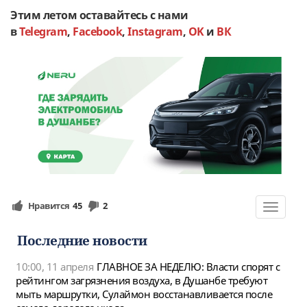
Этим летом оставайтесь с нами
в
Telegram
,
Facebook
,
Instagram
,
OK
и
ВК
Нравится
45
2
Toggle
navigat
Последние новости
10:00, 11 апреля
ГЛАВНОЕ ЗА НЕДЕЛЮ: Власти спорят с
рейтингом загрязнения воздуха, в Душанбе требуют
мыть маршрутки, Сулаймон восстанавливается после