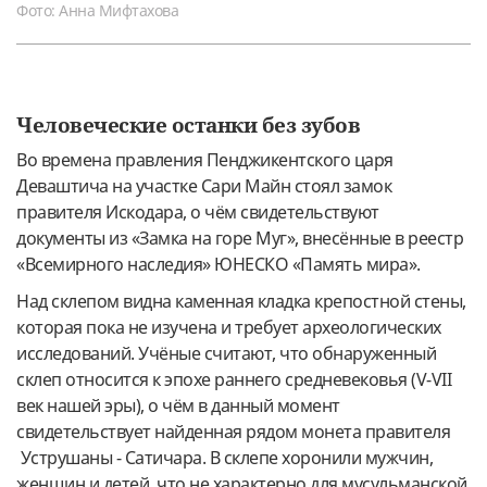
Фото: Анна Мифтахова
Человеческие останки без зубов
Во времена правления Пенджикентского царя
Деваштича на участке Сари Майн стоял замок
правителя Искодара, о чём свидетельствуют
документы из «Замка на горе Муг», внесённые в реестр
«Всемирного наследия» ЮНЕСКО «Память мира».
Над склепом видна каменная кладка крепостной стены,
которая пока не изучена и требует археологических
исследований. Учёные считают, что обнаруженный
склеп относится к эпохе раннего средневековья (V-VII
век нашей эры), о чём в данный момент
свидетельствует найденная рядом монета правителя
Уструшаны - Сатичара. В склепе хоронили мужчин,
женщин и детей, что не характерно для мусульманской