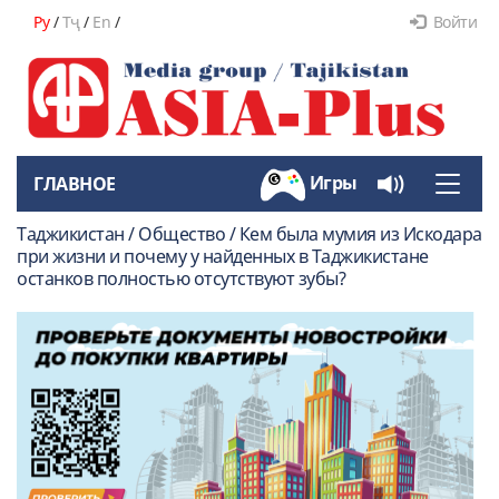
Ру
/
Тҷ
/
En
/
Войти
Игры
ГЛАВНОЕ
Toggle
naviga
Таджикистан / Общество / Кем была мумия из Искодара
при жизни и почему у найденных в Таджикистане
останков полностью отсутствуют зубы?