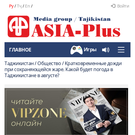
Ру
/
Тҷ
/
En
/
Войти
Игры
ГЛАВНОЕ
Toggle
naviga
Таджикистан / Общество / Кратковременные дожди
при сохраняющейся жаре. Какой будет погода в
Таджикистане в августе?