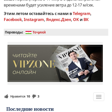
временами будет усиление ветра до 12-17 м/сек.
Этим летом оставайтесь с нами в
Telegram
,
Facebook
,
Instagram
,
Яндекс.Дзен
,
OK
и
ВК
Переводы:
Тоҷикӣ
Нравится
10
3
Toggle
navigat
Последние новости