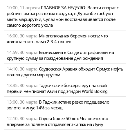
10:00, 11 апреля
ГЛАВНОЕ ЗА НЕДЕЛЮ: Власти спорят с
рейтингом загрязнения воздуха, в Душанбе требуют
мыть маршрутки, Сулаймон восстанавливается после
самого дорогого укола
16:00, 30 марта
Многоплодная беременность: что
должна знать мама 2-3-4-няшек
14:59, 30 марта
Бизнесмена в Согде оштрафовали на
крупную сумму за празднование дня рождения
14:10, 30 марта
Саудовская Аравия обходит Ормуз: нефть
пошла другим маршрутом
13:35, 30 марта
Таджикские боксеры едут на свой
первый Чемпионат Азии под эгидой World Boxing
13:00, 30 марта
В Таджикистане резко подешевело
золото: минус 14% за месяц
12:10, 30 марта
Спустя более 50 лет: Человечество
впервые за полвека отправляет экипаж на Луну