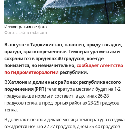
Иллюстративное фото
Фото: с сайта radar.am
В августе в Таджикистан, наконец, придут осадки,
правда, кратковременные. Температура местами
сохранится в пределах 40 градусов, кое-где
понизится, но незначительно,
сообщает Агентство
по гидрометеорологии
республики.
В
Хатлоне и долинных районах республиканского
подчинения (РРП)
температура местами будет на 1-2
градуса выше нормы и составит: в долинах 26-28
градусов тепла, в предгорных районах 23-25 градусов
тепла.
В долинах в первой декаде месяца температура воздуха
ожидается ночью 22-27 градусов, днем 35-40 градусов