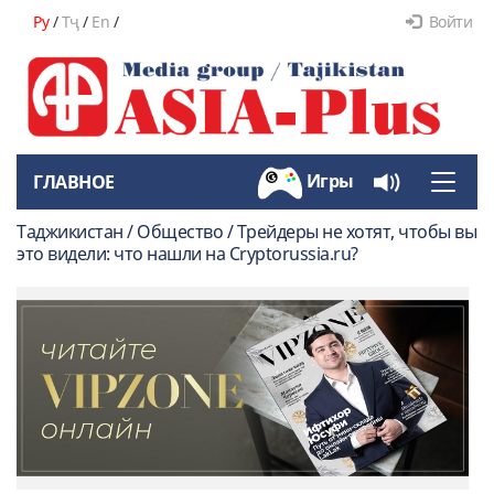
Ру
/
Тҷ
/
En
/
Войти
Игры
ГЛАВНОЕ
Toggle
naviga
Таджикистан / Общество / Трейдеры не хотят, чтобы вы
это видели: что нашли на Cryptorussia.ru?