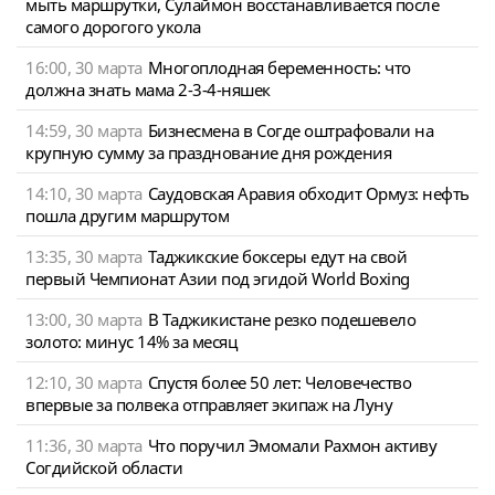
мыть маршрутки, Сулаймон восстанавливается после
самого дорогого укола
16:00, 30 марта
Многоплодная беременность: что
должна знать мама 2-3-4-няшек
14:59, 30 марта
Бизнесмена в Согде оштрафовали на
крупную сумму за празднование дня рождения
14:10, 30 марта
Саудовская Аравия обходит Ормуз: нефть
пошла другим маршрутом
13:35, 30 марта
Таджикские боксеры едут на свой
первый Чемпионат Азии под эгидой World Boxing
13:00, 30 марта
В Таджикистане резко подешевело
золото: минус 14% за месяц
12:10, 30 марта
Спустя более 50 лет: Человечество
впервые за полвека отправляет экипаж на Луну
11:36, 30 марта
Что поручил Эмомали Рахмон активу
Согдийской области