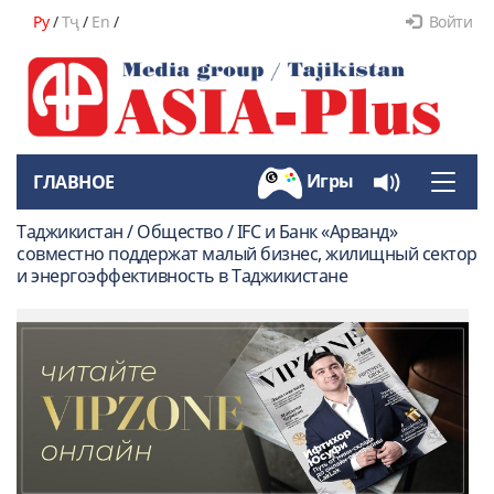
Ру
/
Тҷ
/
En
/
Войти
Игры
ГЛАВНОЕ
Toggle
naviga
Таджикистан / Общество / IFC и Банк «Арванд»
совместно поддержат малый бизнес, жилищный сектор
и энергоэффективность в Таджикистане