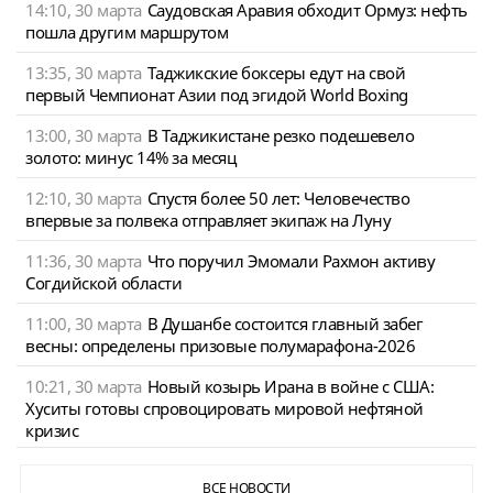
14:10, 30 марта
Саудовская Аравия обходит Ормуз: нефть
пошла другим маршрутом
13:35, 30 марта
Таджикские боксеры едут на свой
первый Чемпионат Азии под эгидой World Boxing
13:00, 30 марта
В Таджикистане резко подешевело
золото: минус 14% за месяц
12:10, 30 марта
Спустя более 50 лет: Человечество
впервые за полвека отправляет экипаж на Луну
11:36, 30 марта
Что поручил Эмомали Рахмон активу
Согдийской области
11:00, 30 марта
В Душанбе состоится главный забег
весны: определены призовые полумарафона-2026
10:21, 30 марта
Новый козырь Ирана в войне с США:
Хуситы готовы спровоцировать мировой нефтяной
кризис
ВСЕ НОВОСТИ