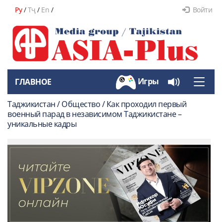
Ру
/
Тҷ
/
En
/
Войти
Игры
ГЛАВНОЕ
Toggle
naviga
Таджикистан / Общество / Как проходил первый
военный парад в независимом Таджикистане –
уникальные кадры