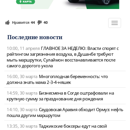
Нравится
44
40
Toggle
navigat
Последние новости
10:00, 11 апреля
ГЛАВНОЕ ЗА НЕДЕЛЮ: Власти спорят с
рейтингом загрязнения воздуха, в Душанбе требуют
мыть маршрутки, Сулаймон восстанавливается после
самого дорогого укола
16:00, 30 марта
Многоплодная беременность: что
должна знать мама 2-3-4-няшек
14:59, 30 марта
Бизнесмена в Согде оштрафовали на
крупную сумму за празднование дня рождения
14:10, 30 марта
Саудовская Аравия обходит Ормуз: нефть
пошла другим маршрутом
13:35, 30 марта
Таджикские боксеры едут на свой