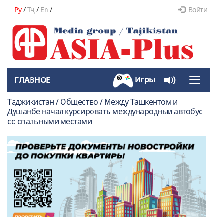
Ру
/
Тҷ
/
En
/
Войти
Игры
ГЛАВНОЕ
Toggle
naviga
Таджикистан / Общество / Между Ташкентом и
Душанбе начал курсировать международный автобус
со спальными местами