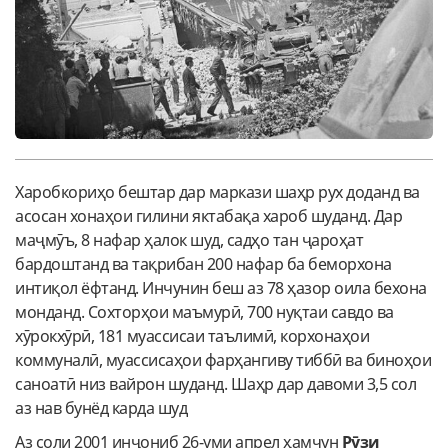
Харобкориҳо бештар дар маркази шаҳр рух доданд ва
асосан хонаҳои гилини яктабақа хароб шуданд. Дар
маҷмӯъ, 8 нафар ҳалок шуд, садҳо тан ҷароҳат
бардоштанд ва тақрибан 200 нафар ба беморхона
интиқол ёфтанд. Инчунин беш аз 78 ҳазор оила бехона
монданд. Сохторҳои маъмурӣ, 700 нуқтаи савдо ва
хӯрокхӯрӣ, 181 муассисаи таълимӣ, корхонаҳои
коммуналӣ, муассисаҳои фарҳангиву тиббӣ ва биноҳои
саноатӣ низ вайрон шуданд. Шаҳр дар давоми 3,5 сол
аз нав бунёд карда шуд
Аз соли 2001 инҷониб 26-уми апрел ҳамчун
Рӯзи