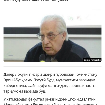
Далер Лоҳутӣ, писари шоири пуровозаи Тоҷикистону
Эрон Абулқосим Лоҳутӣ буда, мутахассиси варзидаи
кибернетика, файласуфи мантиқдон, забоншинос ва
тарҷумони варзида буд.
Ӯ хатмкардаи факултаи риёзии Донишгоҳи давлатии
Маскав ба номи Ломоносов буда, муаллифи асарҳои