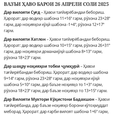
ВАЗЪИ ҲАВО БАРОИ 26 АПРЕЛИ СОЛИ 2025
Дар вилояти Суғд
– Ҳавои тағйирёбандаи бебориш.
Ҳарорат: дар водиҳо шабона 11+16º гарм, рӯзона 23+28º
гарм, дар ноҳияҳои кӯҳӣ шабона -1+4º, рӯзона 12+17º
гарм.
Дар вилояти Хатлон
– Ҳавои тағйирёбандаи бебориш.
Ҳарорат: дар водиҳо шабона 10+15º гарм, рӯзона 26+31º
гарм, дар ноҳияҳои доманакӯҳӣ шабона 8+13º гарм,
рӯзона 18+23º гарм.
Дар шаҳру ноҳияҳои тобеи ҷумҳурӣ
– Ҳавои
тағйирёбандаи бебориш. Ҳарорат: дар водиҳо шабона
9+14º гарм, рӯзона 23+28º гарм, дар ноҳияҳои кӯҳӣ
шабона 5+10º гарм, дар баъзе ноҳияҳо то 1+3º гарм,
рӯзона 18+23º гарм, дар баъзе ноҳияҳо то 13+15º гарм.
Дар Вилояти Мухтори Кӯҳистони Бадахшон
– Ҳавои
тағйирёбанда, дар баъзе ноҳияҳо борони кӯтоҳмуддат
меборад. Ҳарорат: дар ғарби вилоят шабона 1+6º гарм,