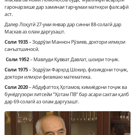
гаронарзише дар заминаи тарҷумаи матнҳои фалсафӣ
аст.
Далер Лоҳутӣ 27-уми январ дар синни 88-солагӣ дар
Маскав аз олам даргузашт.
Соли
1935
– Зодрӯзи Маннон Рӯзиев, доктори илмҳои
санъатшиносӣ.
Соли 1952
– Мавлуди Қувват Давлат, шоири тоҷик.
Соли 1975
– Зодрӯзи Фарҳод Шокир, физикдони тоҷик,
доктори илмҳои физикаю математика.
Соли 2020
– Абдуфаттоҳ Ҳотамов, кимиёдони тоҷик ва
бунёдгузори литсейи “Ҳотам ПВ” бар асари сактаи қалб
дар 69-солагӣ аз олам даргузашт.