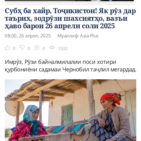
Субҳ ба хайр, Тоҷикистон! Як рӯз дар
таърих, зодрӯзи шахсиятҳо, вазъи
ҳаво барои 26 апрели соли 2025
08:00, 26 апрел, 2025
Муаллиф: Asia-Plus
0
0
0
1532
Имрӯз, Рӯзи байналмилалии поси хотири
қурбониёни садамаи Чернобил таҷлил мегардад.