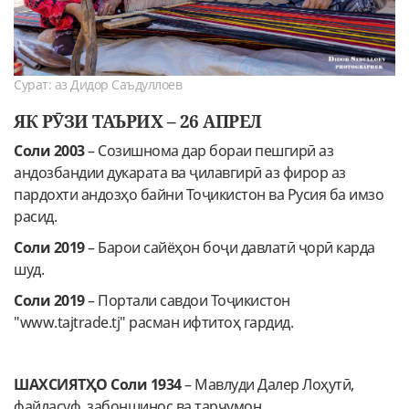
Сурат: аз Дидор Саъдуллоев
ЯК РӮЗИ ТАЪРИХ – 26 АПРЕЛ
Соли 2003
– Созишнома дар бораи пешгирӣ аз
андозбандии дукарата ва ҷилавгирӣ аз фирор аз
пардохти андозҳо байни Тоҷикистон ва Русия ба имзо
расид.
Соли 2019
– Барои сайёҳон боҷи давлатӣ ҷорӣ карда
шуд.
Соли 2019
– Портали савдои Тоҷикистон
"www.tajtrаde.tj" расман ифтитоҳ гардид.
ШАХСИЯТҲО Соли 1934
– Мавлуди Далер Лоҳутӣ,
файласуф, забоншинос ва тарҷумон.