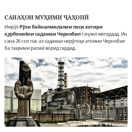
САНАҲОИ МУҲИМИ ҶАҲОНӢ
Имрӯз
Рӯзи байналмилалии поси хотири
қурбониёни садамаи Чернобил
таҷлил мегардад. Ин
сана 26 сол пас аз садамаи нерӯгоҳи атомии Чернобил
ба тақвими расмӣ ворид гардид.