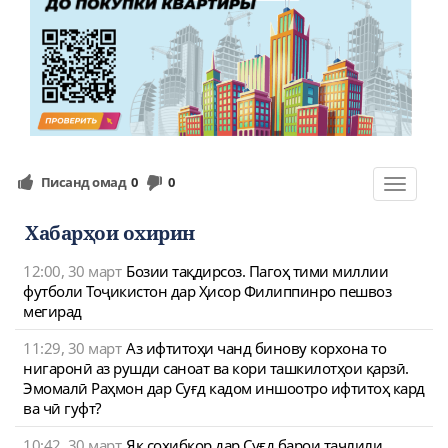
Писанд омад
0
0
Toggle
navigat
Хабарҳои охирин
12:00, 30 март
Бозии тақдирсоз. Пагоҳ тими миллии
футболи Тоҷикистон дар Ҳисор Филиппинро пешвоз
мегирад
11:29, 30 март
Аз ифтитоҳи чанд бинову корхона то
нигаронӣ аз рушди саноат ва кори ташкилотҳои қарзӣ.
Эмомалӣ Раҳмон дар Суғд кадом иншоотро ифтитоҳ кард
ва чӣ гуфт?
10:42, 30 март
Як соҳибкор дар Суғд барои таҷлили