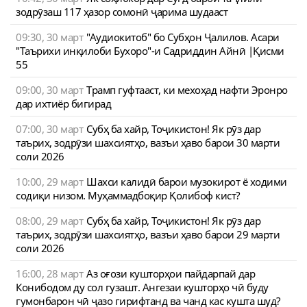
зодрӯзаш 117 ҳазор сомонӣ ҷарима шудааст
09:30, 30 март
"Аудиокитоб" бо Субҳон Ҷалилов. Асари
"Таърихи инқилоби Бухоро"-и Садриддин Айнӣ |Қисми
55
09:00, 30 март
Трамп гуфтааст, ки мехоҳад нафти Эронро
дар ихтиёр бигирад
07:00, 30 март
Субҳ ба хайр, Тоҷикистон! Як рӯз дар
таърих, зодрӯзи шахсиятҳо, вазъи ҳаво барои 30 марти
соли 2026
10:00, 29 март
Шахси калидӣ барои музокирот ё ходими
содиқи низом. Муҳаммадбоқир Қолибоф кист?
08:00, 29 март
Субҳ ба хайр, Тоҷикистон! Як рӯз дар
таърих, зодрӯзи шахсиятҳо, вазъи ҳаво барои 29 марти
соли 2026
16:00, 28 март
Аз оғози кушторҳои пайдарпай дар
Конибодом ду сол гузашт. Ангезаи кушторҳо чӣ буду
гумонбарон чӣ ҷазо гирифтанд ва чанд кас кушта шуд?