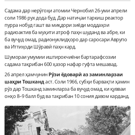
Садама дар нерӯгоҳи атомии Чернобил 26-уми апрели
соли 1986 рух дода буд. Дар натиҷаи таркиш реактор
пурра нобуд гашт ва миқдори зиёди моддаҳои
радиоактив ба муҳити атроф паҳн шуданд ва абре, ки
ба вуҷуд омад, радионуклидҳоро дар саросари Аврупо
ва Иттиҳоди Шӯравӣ паҳн кард.
Шумораи умумии иштирокчиёни бартарафсозии
садама тақрибан 600 ҳазор нафар гуфта мешавад.
26 апрел ҳамчунин
Рӯзи ёдоварӣ аз заминларзаи
шаҳри Тошканд
аст. Соли 1966, субҳи барвақти ҳамин
рӯз дар Тошканд заминларза ба вуҷуд омад, ки қувваи
онҳо 8–9 балл буд ва тақрибан 10 сония давом карданд.