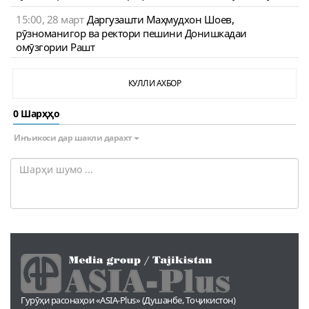
15:00, 28 март
Даргузашти Маҳмудхон Шоев,
рӯзноманигор ва ректори пешини Донишкадаи
омӯзгории Рашт
КУЛЛИ АХБОР
0 Шарҳҳо
Инъикоси дар шакли дарахт
Гурӯҳи расонаҳои «ASIA-Plus» (Душанбе, Тоҷикистон)