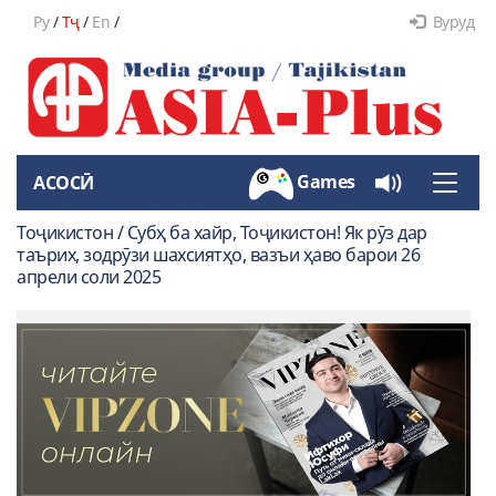
Ру
/
Тҷ
/
En
/
Вуруд
Games
АСОСӢ
Toggle
naviga
Тоҷикистон / Субҳ ба хайр, Тоҷикистон! Як рӯз дар
таърих, зодрӯзи шахсиятҳо, вазъи ҳаво барои 26
апрели соли 2025