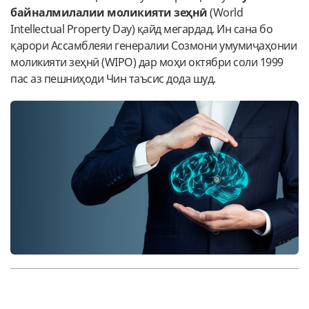
байналмилалии моликияти зеҳнӣ
(World
Intellectual Property Day) қайд мегардад. Ин сана бо
қарори Ассамблеяи генералии Созмони умумиҷаҳонии
моликияти зеҳнӣ (WIPO) дар моҳи октябри соли 1999
пас аз пешниҳоди Чин таъсис дода шуд.