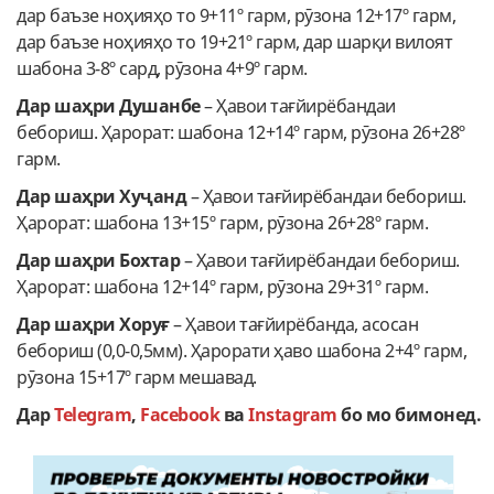
дар баъзе ноҳияҳо то 9+11º гарм, рӯзона 12+17º гарм,
дар баъзе ноҳияҳо то 19+21º гарм, дар шарқи вилоят
шабона 3-8º сард, рӯзона 4+9º гарм.
Дар шаҳри Душанбе
– Ҳавои тағйирёбандаи
бебориш. Ҳарорат: шабона 12+14º гарм, рӯзона 26+28º
гарм.
Дар шаҳри Хуҷанд
– Ҳавои тағйирёбандаи бебориш.
Ҳарорат: шабона 13+15º гарм, рӯзона 26+28º гарм.
Дар шаҳри Бохтар
– Ҳавои тағйирёбандаи бебориш.
Ҳарорат: шабона 12+14º гарм, рӯзона 29+31º гарм.
Дар шаҳри Хоруғ
– Ҳавои тағйирёбанда, асосан
бебориш (0,0-0,5мм). Ҳарорати ҳаво шабона 2+4º гарм,
рӯзона 15+17º гарм мешавад.
Дар
Telegram
,
Facebook
ва
Instagram
бо мо бимонед.