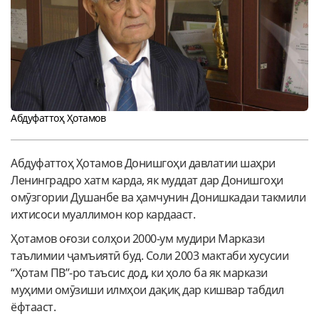
Абдуфаттоҳ Ҳотамов
Абдуфаттоҳ Ҳотамов Донишгоҳи давлатии шаҳри
Ленинградро хатм карда, як муддат дар Донишгоҳи
омӯзгории Душанбе ва ҳамчунин Донишкадаи такмили
ихтисоси муаллимон кор кардааст.
Ҳотамов оғози солҳои 2000-ум мудири Маркази
таълимии ҷамъиятӣ буд. Соли 2003 мактаби хусусии
“Ҳотам ПВ”-ро таъсис дод, ки ҳоло ба як маркази
муҳими омӯзиши илмҳои дақиқ дар кишвар табдил
ёфтааст.