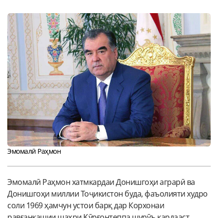
Эмомалӣ Раҳмон
Эмомалӣ Раҳмон хатмкардаи Донишгоҳи аграрӣ ва
Донишгоҳи миллии Тоҷикистон буда, фаъолияти худро
соли 1969 ҳамчун устои барқ дар Корхонаи
равғанкашии шаҳри Қӯрғонтеппа шурӯъ кардааст.