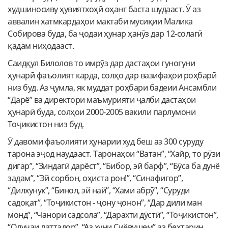
худшиносиву ҳувиятхоҳӣ оҳанг баста шудааст. Ӯ аз
аввалин хатмкардаҳои мактаби мусиқии Малика
Собирова буда, ба ҷодаи ҳунар ҳанӯз дар 12-солагӣ
қадам ниҳодааст.
Саидқул Билолов то имрӯз дар дастаҳои гуногуни
ҳунарӣ фаъолият карда, солҳо дар вазифаҳои роҳбарӣ
низ буд. Аз ҷумла, як муддат роҳбари бадеии Ансамбли
“Дарё” ва директори маъмурияти ҷалби дастаҳои
ҳунарӣ буда, солҳои 2000-2005 вакили парлумони
Тоҷикистон низ буд.
Ӯ давоми фаъолияти ҳунарии худ беш аз 300 суруду
тарона эҷод наудааст. Таронаҳои “Ватан”, “Хайр, то рӯзи
дигар”, “Зиндагӣ дарёст”, “Бибор, эй барф”, “Бӯса ба дунё
задам”, “Эй сорбон, оҳиста рон!”, “Синафигор”,
“Дилхунук”, “Бинол, эй най”, “Хами абрӯ”, “Суруди
садоқат”, “Тоҷикистон - ҷону ҷонон”, “Дар дили ман
монд”, “Чанори садсола”, “Дарахти дӯстӣ”, “Тоҷикистон”,
“Олучаи латтадор”, “Аз хуни Сиёвушем” аз беҳтарин