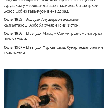
сурудаҳои ӯ мебошанд. Ӯ дар эҷоди хеш ба шеърҳои
Бозор Собир таваҷҷуҳи вижа дорад.
Соли 1955
– Зодрӯзи Анушервон Бекасиён,
ҳайкалтарош, Арбоби ҳунари Тоҷикистон.
Соли 1956
– Мавлуди Махсум Олимӣ, рӯзноманигор ва
шоири тоҷик.
Соли 1967
– Мавлуди Фурқат Саид, Ҳунарпешаи халқии
Тоҷикистон.