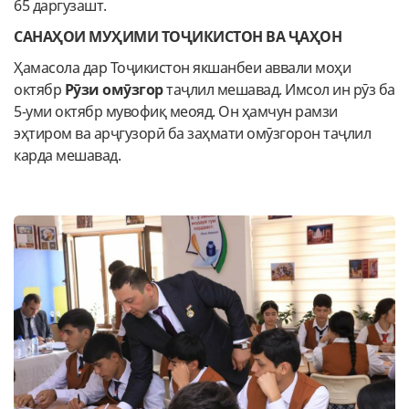
65 даргузашт.
САНАҲОИ МУҲИМИ ТОҶИКИСТОН ВА ҶАҲОН
Ҳамасола дар Тоҷикистон якшанбеи аввали моҳи
октябр
Рӯзи омӯзгор
таҷлил мешавад. Имсол ин рӯз ба
5-уми октябр мувофиқ меояд. Он ҳамчун рамзи
эҳтиром ва арҷгузорӣ ба заҳмати омӯзгорон таҷлил
карда мешавад.