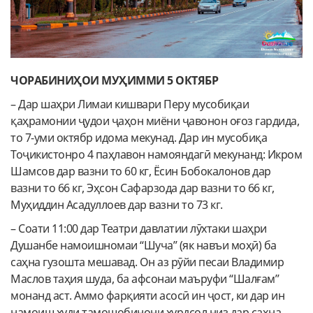
ЧОРАБИНИҲОИ МУҲИММИ 5 ОКТЯБР
– Дар шаҳри Лимаи кишвари Перу мусобиқаи
қаҳрамонии ҷудои ҷаҳон миёни ҷавонон оғоз гардида,
то 7-уми октябр идома мекунад. Дар ин мусобиқа
Тоҷикистонро 4 паҳлавон намояндагӣ мекунанд: Икром
Шамсов дар вазни то 60 кг, Ёсин Бобокалонов дар
вазни то 66 кг, Эҳсон Сафарзода дар вазни то 66 кг,
Муҳиддин Асадуллоев дар вазни то 73 кг.
– Соати 11:00 дар Театри давлатии лӯхтаки шаҳри
Душанбе намоишномаи “Шуча” (як навъи моҳӣ) ба
саҳна гузошта мешавад. Он аз рӯйи песаи Владимир
Маслов таҳия шуда, ба афсонаи маъруфи “Шалғам”
монанд аст. Аммо фарқияти асосӣ ин ҷост, ки дар ин
намоиш худи тамошобинони хурдсол низ дар саҳна