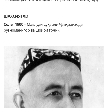
ШАХСИЯТҲО
Соли 1900
– Мавлуди Суҳайлӣ Ҷавҳаризода,
рӯзноманигор ва шоири тоҷик.