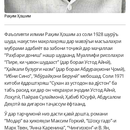
Раҳим Ҳошим
Фаъолияти илмии Раҳим Ҳошим аз соли 1928 шурӯъ
шуда, нахустин мақолаҳояш дар мавзӯъи масъалаҳои
мубрами адабиёт ва забони тоҷикӣ дар маҷаллаи
“Раҳбари дониш” нашр шудаанд. Муаллифи рисолаҳои
“Пире, ки ҷавон шудааст” (дар бораи Устод Айнӣ),
“Ҳайкали бузурги назм” (дар бораи Абдураҳмони Ҷомӣ),
“Ибни Сино”, “Абӯрайҳони Берунӣ” мебошад. Соли 1971
китоби ёддоштҳояш “Сухан аз устодон ва дӯстон” ба
табъ расид, ки дар он чеҳраҳои эҷодии Устод Айнӣ,
Лоҳутӣ, Пайрав Сулаймонӣ, Ҳабиб Юсуфӣ, Абдусалом
Деҳотӣ ва дигарон таҷассум ёфтаанд.
Ӯ дар тарҷумонӣ низ дасти қавӣ дошта, романи
“Модар” ва ҳикояҳои Максим Горкий, “Шоҳу гадо”-и
Марк Твен, “Анна Каренина”, “Чингизхон”-и В. Ян,