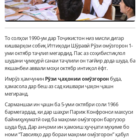
То солҳои 1990-ум дар Тоҷикистон низ мисли дигар
кишварҳои собиқ Иттиҳоди Шӯравӣ Рӯзи омӯзгорон 1-
уми октябр таҷлил мегардид. Пас аз соҳибистиқлол
шудани ҷумҳурӣ санаи таҷлили он тағйир дода шуда, ба
якшанбеи аввали моҳи октябр интиқол ёфт.
Имрӯз ҳамчунин
Рӯзи ҷаҳонии омӯзгорон
буда,
ҳамасола дар беш аз сад кишвари ҷаҳон ҷашн
мегиранд.
Сарманшаи ин ҷашн ба 5-уми октябри соли 1966
бармегардад, ки дар шаҳри Париж Конфронси махсуси
байниҳукуматӣ оид ба мақоми омӯзгорон баргузор
шуда буд. Дар анҷоми ин ҳамоиш ҳуҷҷати муҳиме бо
номи “Тавсияҳо дар бораи мақоми омӯзгорон” қабул