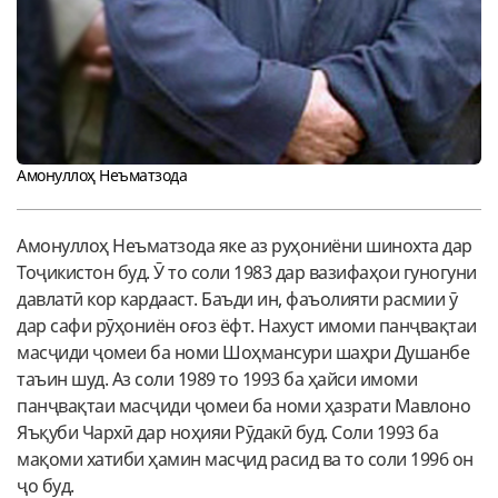
Амонуллоҳ Неъматзода
Амонуллоҳ Неъматзода яке аз руҳониёни шинохта дар
Тоҷикистон буд. Ӯ то соли 1983 дар вазифаҳои гуногуни
давлатӣ кор кардааст. Баъди ин, фаъолияти расмии ӯ
дар сафи рӯҳониён оғоз ёфт. Нахуст имоми панҷвақтаи
масҷиди ҷомеи ба номи Шоҳмансури шаҳри Душанбе
таъин шуд. Аз соли 1989 то 1993 ба ҳайси имоми
панҷвақтаи масҷиди ҷомеи ба номи ҳазрати Мавлоно
Яъқуби Чархӣ дар ноҳияи Рӯдакӣ буд. Соли 1993 ба
мақоми хатиби ҳамин масҷид расид ва то соли 1996 он
ҷо буд.