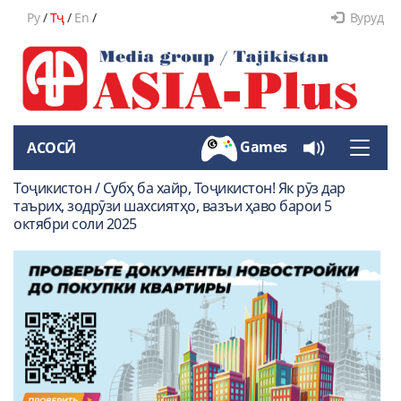
Ру
/
Тҷ
/
En
/
Вуруд
Games
АСОСӢ
Toggle
naviga
Тоҷикистон / Субҳ ба хайр, Тоҷикистон! Як рӯз дар
таърих, зодрӯзи шахсиятҳо, вазъи ҳаво барои 5
октябри соли 2025