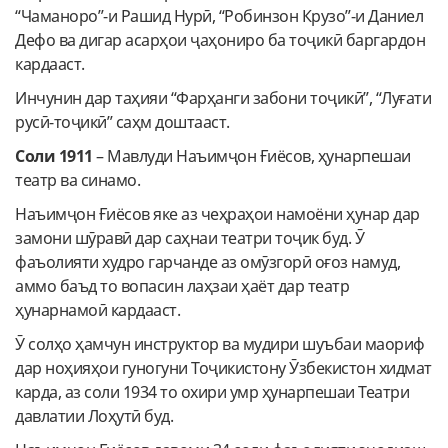
“Чаманоро”-и Рашид Нурӣ, “Робинзон Крузо”-и Даниел
Дефо ва дигар асарҳои ҷаҳониро ба тоҷикӣ баргардон
кардааст.
Инчунин дар таҳияи “Фарҳанги забони тоҷикӣ”, “Луғати
русӣ-тоҷикӣ” саҳм доштааст.
Соли 1911
– Мавлуди Наъимҷон Ғиёсов, ҳунарпешаи
театр ва синамо.
Наъимҷон Ғиёсов яке аз чеҳраҳои намоёни ҳунар дар
замони шӯравӣ дар саҳнаи театри тоҷик буд. Ӯ
фаъолияти худро гарчанде аз омӯзгорӣ оғоз намуд,
аммо баъд то вопасин лаҳзаи ҳаёт дар театр
ҳунарнамоӣ кардааст.
Ӯ солҳо ҳамчун инструктор ва мудири шуъбаи маориф
дар ноҳияҳои гуногуни Тоҷикистону Ӯзбекистон хидмат
карда, аз соли 1934 то охири умр ҳунарпешаи Театри
давлатии Лоҳутӣ буд.