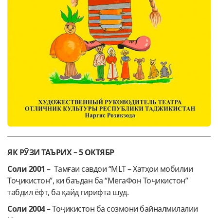
ЯК РӮЗИ ТАЪРИХ – 5 ОКТЯБР
Соли 2001
– Тамғаи савдои “MLT – Хатҳои мобилии
Тоҷикистон”, ки баъдан ба “МегаФон Тоҷикистон”
табдил ёфт, ба қайд гирифта шуд.
Соли 2004
– Тоҷикистон ба созмони байналмилалии