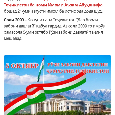
Тоҷикистон ба номи Имоми Аъзам-Абуҳанифа
бошад 21-уми августи имсол ба истифода дода шуд.
Соли 2009
– Қонуни нави Тоҷикистон “Дар бораи
забони давлатӣ” қабул гардид. Аз соли 2009 то имрӯз
ҳамасола 5-уми октябр Рӯзи забони давлатӣ таҷлил
мешавад.