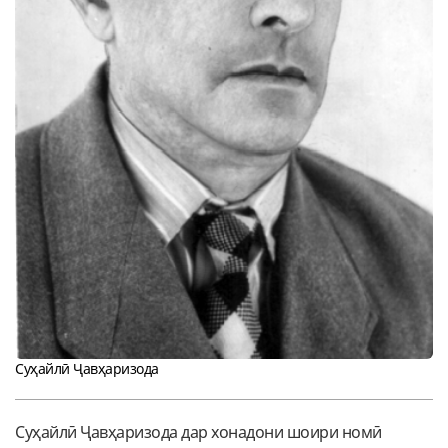
Суҳайлӣ Ҷавҳаризода
Суҳайлӣ Ҷавҳаризода дар хонадони шоири номӣ