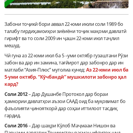
Забони тоҷикӣ бори аввал 22-юми июли соли 1989 бо
талабу гирдиҳамоиҳои зиёиёни тоҷик мақоми давлатӣ
гирифт ва то соли 2009 ин ҷашн 22-юми июл таҷлил
мешуд.
Чӣ гуна аз 22-юми июл ба 5 –уми октябр гузаштани Рӯзи
забон ва дар ин замина, тағйирот дар забонро дар ин
матлаби “Азия-Плюс” мутолиа кунед:
Аз 22-юми июл ба
5-уми октябр. “Кӯчбандӣ” мушкилоти забонро ҳал
кард?
Соли 2012
– Дар Душанбе Протокол дар бораи
ҳамкории давлатҳои аъзои СААД оид ба муқовимат бо
фаъолияти ҷинояткорӣ дар соҳаи иттилоот тасдиқ
гардид.
Соли 2016
– Дар шаҳри Кӯлоб Маҷмааи Нишон ва
Парчами давлатии Тоҷикистон расман ифтитоҳ шуд.