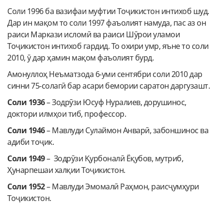
Соли 1996 ба вазифаи муфтии Тоҷикистон интихоб шуд.
Дар ин мақом то соли 1997 фаъолият намуда, пас аз он
раиси Маркази исломӣ ва раиси Шӯрои уламои
Тоҷикистон интихоб гардид. То охири умр, яъне то соли
2010, ӯ дар ҳамин мақом фаъолият бурд.
Амонуллоҳ Неъматзода 6-уми сентябри соли 2010 дар
синни 75-солагӣ бар асари бемории саратон даргузашт.
Соли 1936
– Зодрӯзи Юсуф Нуралиев, дорушинос,
доктори илмҳои тиб, профессор.
Соли 1946
– Мавлуди Сулаймон Анварӣ, забоншинос ва
адиби тоҷик.
Соли 1949
– Зодрӯзи Қурбоналӣ Ёқубов, мутриб,
Ҳунарпешаи халқии Тоҷикистон.
Соли 1952
– Мавлуди Эмомалӣ Раҳмон, раисҷумҳури
Тоҷикистон.