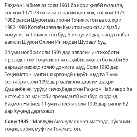
Раҳмон Набиев аз соли 1961 ба кори ҳизбӣ гузашта,
солҳои 1971-73 вазири хоҷагии қишлоқ, солҳои 1973-
1982 раиси Шӯрои вазирони Тоҷикистон ва солҳои
1982-1986 Котиби аввали Кумитаи марказии Ҳизби
комунисти Тоҷикистон буд. Ӯ инчунин дар чанд навбат
вакили Шӯрои Олиии Иттиҳоди Шӯравӣ буд.
24-уми ноябри соли 1991 дар аввалин интихоботи
президентии Тоҷикистони соҳибистиқлол бо касби 56
дарсади овозҳо ғолиб дониста шуд. Соли 1992 дар
Тоҷикистон ҷанги шаҳрвандӣ шурӯъ шуд ва 7-уми
сентябри соли 1992 дар майдони ҳавоии шаҳри
Душанбе як гурӯҳи силоҳбадастон Раҳмон Набиевро ба
истеъфо аз мансаби президентӣ маҷбур карданд.
Раҳмон Набиев 11-уми апрели соли 1993 дар синни 62
дар Хуҷанд даргузашт.
Соли 1935
– Мавлуди Амонуллоҳ Неъматзода, рӯҳонии
тоҷик, собиқ муфтии Тоҷикистон.