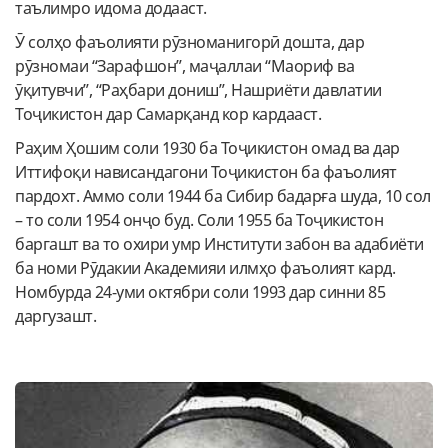
таълимро идома додааст.
Ӯ солҳо фаъолияти рӯзноманигорӣ дошта, дар
рӯзномаи “Зарафшон”, маҷаллаи “Маориф ва
ӯқитувчи”, “Раҳбари дониш”, Нашриёти давлатии
Тоҷикистон дар Самарқанд кор кардааст.
Раҳим Ҳошим соли 1930 ба Тоҷикистон омад ва дар
Иттифоқи нависандагони Тоҷикистон ба фаъолият
пардохт. Аммо соли 1944 ба Сибир бадарға шуда, 10 сол
– то соли 1954 онҷо буд. Соли 1955 ба Тоҷикистон
баргашт ва то охири умр Институти забон ва адабиёти
ба номи Рӯдакии Академияи илмҳо фаъолият кард.
Номбурда 24-уми октябри соли 1993 дар синни 85
даргузашт.