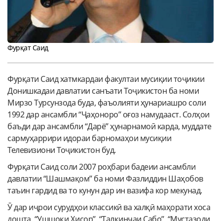
Фурқат Саид
Фурқати Саид хатмкардаи факултаи мусиқии тоҷикии
Донишкадаи давлатии санъати Тоҷикистон ба номи
Мирзо Турсунзода буда, фаъолияти ҳунариашро соли
1992 дар ансамбли “Ҷаҳоноро” оғоз намудааст. Солҳои
баъди дар ансамбли “Дарё” ҳунарнамоӣ карда, муддате
сармуҳаррири идораи барномаҳои мусиқии
Телевизиони Тоҷикистон буд.
Фурқати Саид соли 2007 роҳбари бадеии ансамбли
давлатии “Шашмақом” ба номи Фазлиддин Шаҳобов
таъин гардид ва то кунун дар ин вазифа кор мекунад.
Ӯ дар иҷрои сурудҳои классикӣ ва халқӣ маҳорати хоса
дошта, “Ушшоқи Ҳисор”, “Талқинчаи Сабо”, “Мустазоди