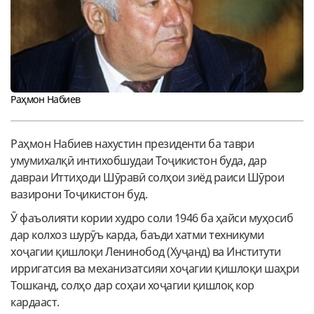
Раҳмон Набиев
Раҳмон Набиев нахустин президенти ба таври
умумихалқӣ интихобшудаи Тоҷикистон буда, дар
давраи Иттиҳоди Шӯравӣ солҳои зиёд раиси Шӯрои
вазирони Тоҷикистон буд.
Ӯ фаъолияти кории худро соли 1946 ба ҳайси муҳосиб
дар колхоз шурӯъ карда, баъди хатми техникуми
хоҷагии қишлоқи Ленинобод (Хуҷанд) ва Институти
ирригатсия ва механизатсияи хоҷагии қишлоқи шаҳри
Тошканд, солҳо дар соҳаи хоҷагии қишлоқ кор
кардааст.