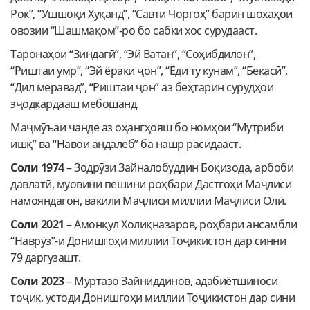
Рок”, “Ушшоқи Хуқанд”, “Савти Чоргоҳ” барин шохаҳои
овозии “Шашмақом”-ро бо сабки хос сурудааст.
Таронаҳои “Зиндагӣ”, “Эй Ватан”, “Соҳибдилон”,
“Риштаи умр”, “Эй ёраки ҷон”, “Ёди ту кунам”, “Бекасӣ”,
“Дил меравад”, “Риштаи ҷон” аз беҳтарин сурудҳои
эҷодкардааш мебошанд.
Маҷмӯъаи чанде аз оҳангҳояш бо номҳои “Мутриби
ишқ” ва “Навои андалеб” ба нашр расидааст.
Соли 1974
– Зодрӯзи Зайналобуддин Боқизода, арбоби
давлатӣ, муовини пешини роҳбари Дастгоҳи Маҷлиси
намояндагон, вакили Маҷлиси миллии Маҷлиси Олӣ.
Соли 2021
– Амонқул Холиқназаров, роҳбари ансамбли
“Наврӯз”-и Донишгоҳи миллии Тоҷикистон дар синни
79 даргузашт.
Соли 2023
– Муртазо Зайниддинов, адабиётшиноси
тоҷик, устоди Донишгоҳи миллии Тоҷикистон дар сини