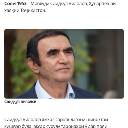
Соли 1953
– Мавлуди Саидқул Билолов, Ҳунарпешаи
халқии Тоҷикистон.
Саидқул Билолов
Саидқул Билолов яке аз сарояндагони шинохтаи
кишвар буда, аксар суруду таронаҳои ӯ дар пояи