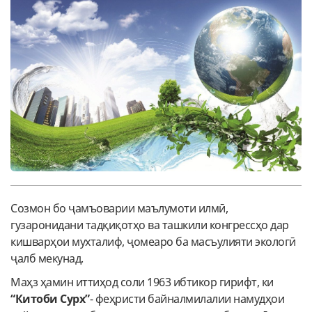
Созмон бо ҷамъоварии маълумоти илмӣ,
гузаронидани тадқиқотҳо ва ташкили конгрессҳо дар
кишварҳои мухталиф, ҷомеаро ба масъулияти экологӣ
ҷалб мекунад.
Маҳз ҳамин иттиҳод соли 1963 ибтикор гирифт, ки
“Китоби Сурх”
- феҳристи байналмилалии намудҳои