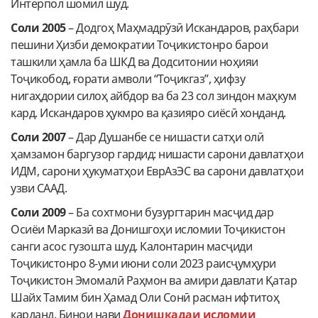
Интерпол шомил шуд.
Соли 2005
– Додгоҳ Маҳмадрӯзӣ Искандаров, раҳбари
пешини Ҳизби демократии Тоҷикистонро барои
ташкили ҳамла ба ШКД ва Додситонии ноҳияи
Тоҷикобод, ғорати амволи “Тоҷикгаз”, ҳифзу
нигаҳдории силоҳ айбдор ва ба 23 сол зиндон маҳкум
кард. Искандаров ҳукмро ва қазияро сиёсӣ хонданд.
Соли 2007
– Дар Душанбе се нишасти сатҳи олӣ
ҳамзамон баргузор гардид: нишасти сарони давлатҳои
ИДМ, сарони ҳукуматҳои ЕврАзЭС ва сарони давлатҳои
узви СААД.
Соли 2009
– Ба сохтмони бузургтарин масҷид дар
Осиёи Марказӣ ва Донишгоҳи исломии Тоҷикистон
санги асос гузошта шуд. Калонтарин масҷиди
Тоҷикистонро 8-уми июни соли 2023 раисҷумҳури
Тоҷикистон Эмомалӣ Раҳмон ва амири давлати Қатар
Шайх Тамим бин Ҳамад Оли Сонӣ расман ифтитоҳ
карданд. Бинои нави
Донишкадаи исломии