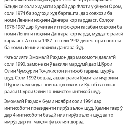
Баъди се соли хидмати ҳарбӣ дар Флоти уқёнуси Ором,
соли 1974 ба зодгоҳи худ баргашта, дар совхози ба
номи Ленини ноҳияи Данғара кор кардааст. Солҳои
1976-1987 дар Кумитаи иттифоқҳои касабаи совхози ба
номи Ленини ноҳияи Данғара кор карда, муддате раисӣ
кардааст. Аз соли 1987 то соли 1992 директори совхози
ба номи Ленини ноҳияи Данғара буд.
Фаъолияти Эмомалӣ Раҳмон дар мақомоти давлатӣ
соли 1990, замоне ки ӯ вакили мардумӣ дар Шӯрои
Олии Ҷумҳурии Тоҷикистон интихоб гардид, шурӯъ
шуд. Соли 1992 бошад, аввал раиси Кумитаи иҷроияи
Шӯрои намояндагони халқи вилояти Кӯлоб ва сипас
раиси Шӯрои Олии Тоҷикистон интихоб шуд.
Эмомалӣ Раҳмон 6-уми ноябри соли 1994 дар
интихоботи президенти пирӯз эълон шуд. Ҳамин тавр ӯ
дар 4 интихоботи баъдӣ низ пирӯз эълон шуд ва то
имрӯз дар ин мақом фаъолият дорад.