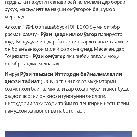
гардид, ки нахустин санади байналмилалӣ дар бораи
ҳуқуқ, масъулият ва нақши омӯзгорон ба шумор
меравад.
Аз соли 1994, бо ташаббуси ЮНЕСКО 5-уми октябр
расман ҳамчун
Рӯзи ҷаҳонии омӯзгор
пазируфта
шуд. Бо вуҷуди ин, дар баъзе кишварҳо санаи таҷлили
он бо анъанаҳои миллӣ фарқ мекунад. Масалан, дар
Тоҷикистон
Рӯзи омӯзгор
якшанбеи аввали моҳи
октябр таҷлил мешавад.
Имрӯз
Рӯзи таъсиси Иттиҳоди байналмилалии
ҳифзи табиат
(IUCN) аст. Он яке аз муҳимтарин
созмонҳои байналмилалӣ дар соҳаи муҳити зист буда,
ҳадафи асосии он ҳифзи гуногунии биологӣ,
нигоҳдории захираҳои табиӣ ва пешгирии нестшавии
намудҳои ҳайвонот ва наботот аст.