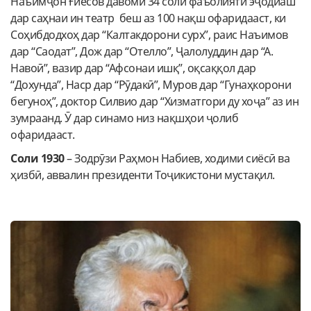
Наъимҷон Ғиёсов давоми 34 соли фаъолияти эҷодиаш
дар саҳнаи ин театр беш аз 100 нақш офаридааст, ки
Соҳибдодхоҳ дар “Калтакдорони сурх”, раис Наъимов
дар “Саодат”, Дож дар “Отелло”, Ҷалолуддин дар “А.
Навоӣ”, вазир дар “Афсонаи ишқ”, оқсаққол дар
“Дохунда”, Наср дар “Рӯдакӣ”, Муров дар “Гунаҳкорони
бегуноҳ”, доктор Силвио дар “Хизматгори ду хоҷа” аз ин
зумраанд. Ӯ дар синамо низ нақшҳои ҷолиб
офаридааст.
Соли 1930
– Зодрӯзи Раҳмон Набиев, ходими сиёсӣ ва
ҳизбӣ, аввалин президенти Тоҷикистони мустақил.