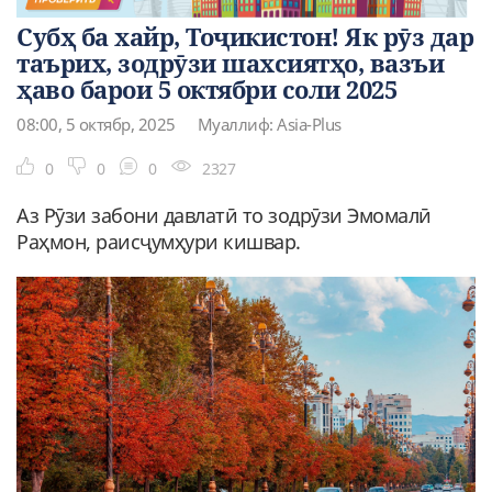
Субҳ ба хайр, Тоҷикистон! Як рӯз дар
таърих, зодрӯзи шахсиятҳо, вазъи
ҳаво барои 5 октябри соли 2025
08:00, 5 октябр, 2025
Муаллиф: Asia-Plus
0
0
0
2327
Аз Рӯзи забони давлатӣ то зодрӯзи Эмомалӣ
Раҳмон, раисҷумҳури кишвар.