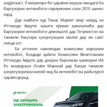
андӯхтааст. Ӯ меҳмонро бо ҷараёни корҳои омодагӣ ба
баргузории интихоботи парлумонии соли 2010 шинос
кард.
Дар навбати худ Томас Маркет зикр намуд, ки
Иттиҳоди Аврупо ҷиҳати кӯмаки ҳамаҷониба дар
баргузории интихоботи демократӣ дар Тоҷикистон ва
такмили бештари қонунгузории миллӣ дар ин самт
омода аст.
Ба иттилои намояндаи комиссияи марказии
интихобот, боздиди ҳайати Комиссияи Венетсиании
Иттиҳоди Аврупо дар доираи барномаи ҳамкории ИА
бо кишварҳои Осиёи Марказӣ дар бахши такмили
қонунгузориҳои миллӣ оид ба интихобот ва райъпурсӣ
ҷараён дорад.