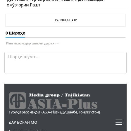
омӯзгории Рашт
КУЛЛИ АХБОР
0 Шарҳҳо
Инъикоси дар шакли дарахт
Гурӯҳи расонаҳои «ASIA-Plus» (Душанбе, Тоҷикистон)
Toggl
ДАР БОРАИ МО
naviga
Тамоми ҳуқуқҳо маҳфузанд.