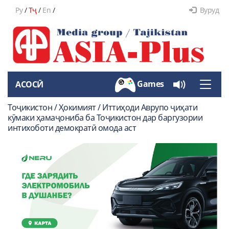
Ру
/
Тҷ
/
En
/
Вуруд
Games
АСОСӢ
Toggle
naviga
Тоҷикистон / Ҳокимият / Иттиҳоди Аврупо ҷиҳати
кӯмаки ҳамаҷониба ба Тоҷикистон дар баргузории
интихоботи демократӣ омода аст