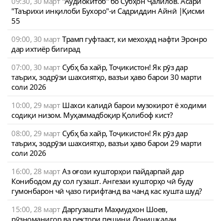
09:30, 30 март
"Аудиокитоб" бо Субҳон Ҷалилов. Асари
"Таърихи инқилоби Бухоро"-и Садриддин Айнӣ |Қисми
55
09:00, 30 март
Трамп гуфтааст, ки мехоҳад нафти Эронро
дар ихтиёр бигирад
07:00, 30 март
Субҳ ба хайр, Тоҷикистон! Як рӯз дар
таърих, зодрӯзи шахсиятҳо, вазъи ҳаво барои 30 марти
соли 2026
10:00, 29 март
Шахси калидӣ барои музокирот ё ходими
содиқи низом. Муҳаммадбоқир Қолибоф кист?
08:00, 29 март
Субҳ ба хайр, Тоҷикистон! Як рӯз дар
таърих, зодрӯзи шахсиятҳо, вазъи ҳаво барои 29 марти
соли 2026
16:00, 28 март
Аз оғози кушторҳои пайдарпай дар
Конибодом ду сол гузашт. Ангезаи кушторҳо чӣ буду
гумонбарон чӣ ҷазо гирифтанд ва чанд кас кушта шуд?
15:00, 28 март
Даргузашти Маҳмудхон Шоев,
рӯзноманигор ва ректори пешини Донишкадаи