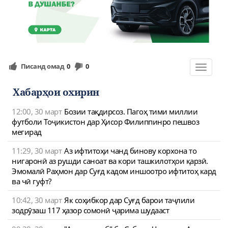
Писанд омад
0
0
Toggle
navigat
Хабарҳои охирин
12:00, 30 март
Бозии тақдирсоз. Пагоҳ тими миллии
футболи Тоҷикистон дар Ҳисор Филиппинро пешвоз
мегирад
11:29, 30 март
Аз ифтитоҳи чанд бинову корхона то
нигаронӣ аз рушди саноат ва кори ташкилотҳои қарзӣ.
Эмомалӣ Раҳмон дар Суғд кадом иншоотро ифтитоҳ кард
ва чӣ гуфт?
10:42, 30 март
Як соҳибкор дар Суғд барои таҷлили
зодрӯзаш 117 ҳазор сомонӣ ҷарима шудааст