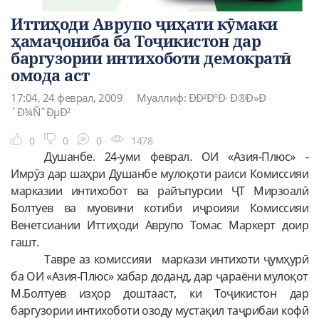
Иттиҳоди Аврупо ҷиҳати кӯмаки
ҳамаҷониба ба Тоҷикистон дар
баргузории интихоботи демократӣ
омода аст
17:04, 24 феврал, 2009
Муаллиф: ÐÐ²Ð°Ð· Ð®Ð»Ð
´Ð¾ÑˆÐµÐ²
0
0
0
1478
Душанбе. 24-уми феврал. ОИ «Азия-Плюс» -
Имрӯз дар шаҳри Душанбе мулоқоти раиси Комиссияи
марказии интихобот ва райъпурсии ҶТ Мирзоалӣ
Болтуев ва муовини котиби иҷроияи Комиссияи
Венетсиании Иттиҳоди Аврупо Томас Маркерт доир
гашт.
Тавре аз комиссияи
маркази интихоти ҷумҳурӣ
ба ОИ «Азия-Плюс» хабар доданд, дар ҷараёни мулоқот
М.Болтуев изҳор доштааст, ки Тоҷикистон дар
баргузории интихоботи озоду мустақил таҷрибаи кофӣ