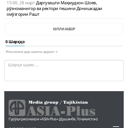
15:00, 28 март
Даргузашти Маҳмудхон Шоев,
рӯзноманигор ва ректори пешини Донишкадаи
омӯзгории Рашт
КУЛЛИ АХБОР
0 Шарҳҳо
Инъикоси дар шакли дарахт
Гурӯҳи расонаҳои «ASIA-Plus» (Душанбе, Тоҷикистон)