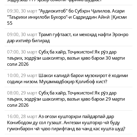
09:30, 30 март
"Аудиокитоб" бо Субҳон Ҷалилов. Асари
"Таърихи инқилоби Бухоро"-и Садриддин Айнӣ |Қисми
55
09:00, 30 март
Трамп гуфтааст, ки мехоҳад нафти Эронро
дар ихтиёр бигирад
07:00, 30 март
Субҳ ба хайр, Тоҷикистон! Як рӯз дар
таърих, зодрӯзи шахсиятҳо, вазъи ҳаво барои 30 марти
соли 2026
10:00, 29 март
Шахси калидӣ барои музокирот ё ходими
содиқи низом. Муҳаммадбоқир Қолибоф кист?
08:00, 29 март
Субҳ ба хайр, Тоҷикистон! Як рӯз дар
таърих, зодрӯзи шахсиятҳо, вазъи ҳаво барои 29 марти
соли 2026
16:00, 28 март
Аз оғози кушторҳои пайдарпай дар
Конибодом ду сол гузашт. Ангезаи кушторҳо чӣ буду
гумонбарон чӣ ҷазо гирифтанд ва чанд кас кушта шуд?