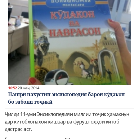
10:52
20 май, 2014
Нашри нахустин энсиклопедия барои кӯдакон
бо забони тоҷикӣ
Ҷилди 11-уми Энсиклопедияи миллии тоҷик ҳамакнун
дар китобхонаҳои кишвар ва фурӯшгоҳҳои китоб
дастрас аст.