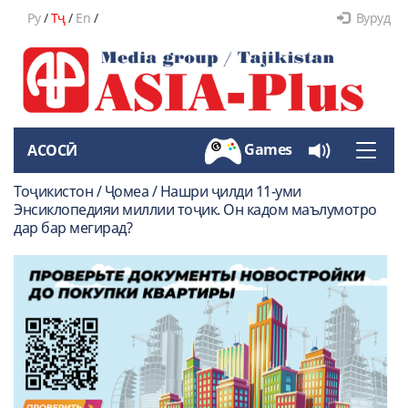
Ру
/
Тҷ
/
En
/
Вуруд
Games
АСОСӢ
Toggle
naviga
Тоҷикистон / Ҷомеа / Нашри ҷилди 11-уми
Энсиклопедияи миллии тоҷик. Он кадом маълумотро
дар бар мегирад?