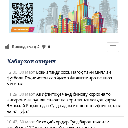
Писанд омад
2
0
Toggle
navigat
Хабарҳои охирин
12:00, 30 март
Бозии тақдирсоз. Пагоҳ тими миллии
футболи Тоҷикистон дар Ҳисор Филиппинро пешвоз
мегирад
11:29, 30 март
Аз ифтитоҳи чанд бинову корхона то
нигаронӣ аз рушди саноат ва кори ташкилотҳои қарзӣ.
Эмомалӣ Раҳмон дар Суғд кадом иншоотро ифтитоҳ кард
ва чӣ гуфт?
10:42, 30 март
Як соҳибкор дар Суғд барои таҷлили
зодрӯзаш 117 ҳазор сомонӣ ҷарима шудааст