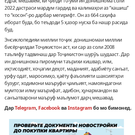
Ёдрас мешавем, ки ҷилди 10-уми ин донишнома соли
2022 дастраси мардум гардид ва калимаҳои аз “кашиш”
то “косон”-ро дарбар мегирифт. Он аз 664 саҳифа
иборат буда, бо теъдоди 5 ҳазор нусха ба нашр расида
буд.
Энсиклопедияи миллии тоҷик донишномаи миллии
бисёрҷилдаи Тоҷикистон аст, ки сар аз соли 2008
таълифу тадвинаш дар Тоҷикистон шурӯъ шудааст. Дар
ин донишнома пиромуни таърихи кишвар, илм,
иқтисодиёт, хоҷагии деҳот, маданият, адабиёту санъат,
урфу одат, маросимҳо, ҳаёту фаъолияти шахсиятҳои
бузург, ходимони маъруфи ҷамъият, намояндагони
мумтози илму маърифат, адибон, ҳунармандон ва
санъатварони маъруф маълумот дарҷ мешавад.
Дар
Telegram
,
Facebook
ва
Instagram
бо мо бимонед.