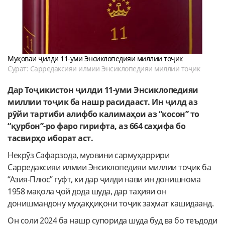
Муқоваи ҷилди 11-уми Энсиклопедияи миллии тоҷик
Сурат: Сарредаксияи илмии Энсиклопедияи миллии тоҷик
Дар Тоҷикистон ҷилди 11-уми Энсиклопедияи
миллии тоҷик ба нашр расидааст. Ин ҷилд аз
рӯйи тартиби алифбо калимаҳои аз “косон” то
“қурбон”-ро фаро гирифта, аз 664 саҳифа бо
тасвирҳо иборат аст.
Некрӯз Сафарзода, муовини сармуҳаррири
Сарредаксияи илмии Энсиклопедияи миллии тоҷик ба
“Азия-Плюс” гуфт, ки дар ҷилди нави ин донишнома
1958 мақола ҷой дода шуда, дар таҳияи он
донишмандону муҳаққиқони тоҷик заҳмат кашидаанд.
Он соли 2024 ба нашр супорида шуда буд ва бо теъдоди