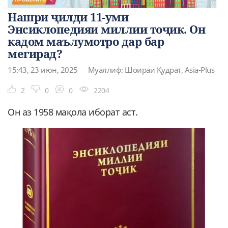
Нашри ҷилди 11-уми
Энсиклопедияи миллии тоҷик. Он
кадом маълумотро дар бар
мегирад?
15:43, 23 июн, 2025
Муаллиф: Шоираи Қудрат, Asia-Plus
2
0
0
2204
Он аз 1958 мақола иборат аст.