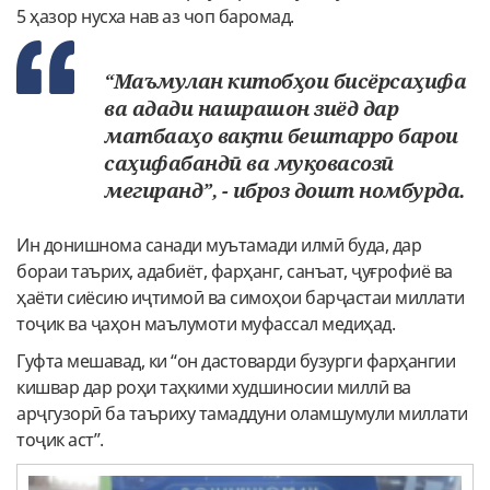
5 ҳазор нусха нав аз чоп баромад.
“Маъмулан китобҳои бисёрсаҳифа
ва адади нашрашон зиёд дар
матбааҳо вақти бештарро барои
саҳифабандӣ ва муқовасозӣ
мегиранд”, - иброз дошт номбурда.
Ин донишнома санади муътамади илмӣ буда, дар
бораи таърих, адабиёт, фарҳанг, санъат, ҷуғрофиё ва
ҳаёти сиёсию иҷтимоӣ ва симоҳои барҷастаи миллати
тоҷик ва ҷаҳон маълумоти муфассал медиҳад.
Гуфта мешавад, ки “он дастоварди бузурги фарҳангии
кишвар дар роҳи таҳкими худшиносии миллӣ ва
арҷгузорӣ ба таъриху тамаддуни оламшумули миллати
тоҷик аст”.