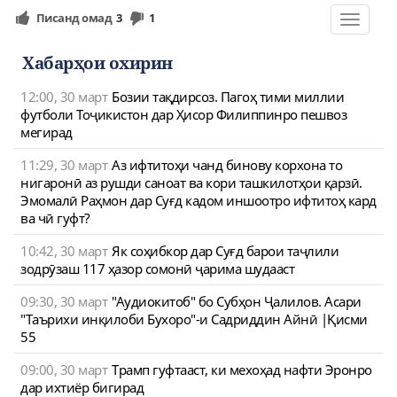
Писанд омад
3
1
Toggle
navigat
Хабарҳои охирин
12:00, 30 март
Бозии тақдирсоз. Пагоҳ тими миллии
футболи Тоҷикистон дар Ҳисор Филиппинро пешвоз
мегирад
11:29, 30 март
Аз ифтитоҳи чанд бинову корхона то
нигаронӣ аз рушди саноат ва кори ташкилотҳои қарзӣ.
Эмомалӣ Раҳмон дар Суғд кадом иншоотро ифтитоҳ кард
ва чӣ гуфт?
10:42, 30 март
Як соҳибкор дар Суғд барои таҷлили
зодрӯзаш 117 ҳазор сомонӣ ҷарима шудааст
09:30, 30 март
"Аудиокитоб" бо Субҳон Ҷалилов. Асари
"Таърихи инқилоби Бухоро"-и Садриддин Айнӣ |Қисми
55
09:00, 30 март
Трамп гуфтааст, ки мехоҳад нафти Эронро
дар ихтиёр бигирад