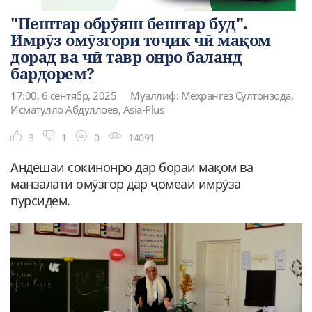
"Пештар обрӯяш бештар буд".
Имрӯз омӯзгори тоҷик чӣ мақом
дорад ва чӣ тавр онро баланд
бардорем?
17:00, 6 сентябр, 2025
Муаллиф: Меҳрангез Султонзода,
Исматулло Абдуллоев, Asia-Plus
3
1
0
14091
Андешаи сокинонро дар бораи мақом ва
манзалати омӯзгор дар ҷомеаи имрӯза
пурсидем.