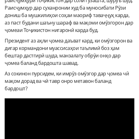
раисҷумҳури Тоҷикистон дар соли гузашта, шуруъ шуд.
Раисҷумҳур дар суханронии худ ба муносибати Рӯзи
дониш ба мушкилиҳои соҳаи маориф таваҷҷуҳ карда,
аз паст будани шаъну шараф ва мақоми омӯзгорон дар
ҷомеаи Тоҷикистон нигаронӣ карда буд.
Президент аз аҳли ҷомеа даъват кард, ки омӯзгорон ва
дигар кормандони муассисаҳои таълимӣ боз ҳам
бештар дастгирӣ шуда, манзалату обрӯи онҳо дар
ҷомеа баланд бардошта шавад.
Аз сокинон пурсидем, ки имрӯз омӯзгор дар ҷомеа чӣ
мақом дорад ва чӣ тавр онро метавон баланд
бардошт?