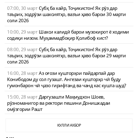
07:00, 30 март
Субҳ ба хайр, Тоҷикистон! Як рӯз дар
таърих, зодрӯзи шахсиятҳо, вазъи ҳаво барои 30 марти
соли 2026
10:00, 29 март
Шахси калидӣ барои музокирот ё ходими
содиқи низом. Муҳаммадбоқир Қолибоф кист?
08:00, 29 март
Субҳ ба хайр, Тоҷикистон! Як рӯз дар
таърих, зодрӯзи шахсиятҳо, вазъи ҳаво барои 29 марти
соли 2026
16:00, 28 март
Аз оғози кушторҳои пайдарпай дар
Конибодом ду сол гузашт. Ангезаи кушторҳо чӣ буду
гумонбарон чӣ ҷазо гирифтанд ва чанд кас кушта шуд?
15:00, 28 март
Даргузашти Маҳмудхон Шоев,
рӯзноманигор ва ректори пешини Донишкадаи
омӯзгории Рашт
КУЛЛИ АХБОР