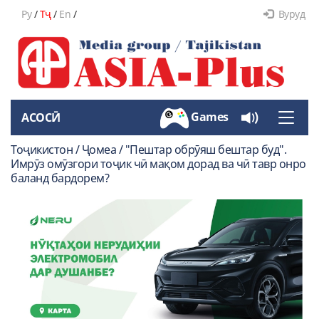
Ру
/
Тҷ
/
En
/
Вуруд
Games
АСОСӢ
Toggle
naviga
Тоҷикистон / Ҷомеа / "Пештар обрӯяш бештар буд".
Имрӯз омӯзгори тоҷик чӣ мақом дорад ва чӣ тавр онро
баланд бардорем?