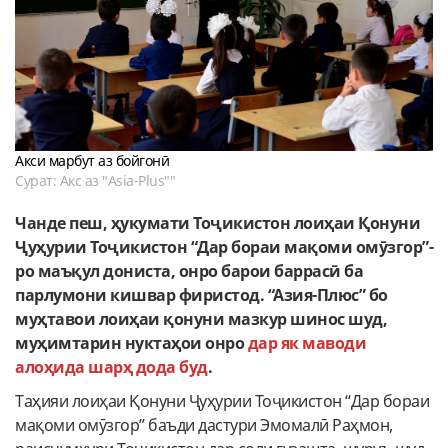
Акси марбут аз бойгонӣ
Сурат: Акс аз "Asia-Plus""
Чанде пеш, ҳукумати Тоҷикистон лоиҳаи Қонуни
Ҷуҳурии Тоҷикистон “Дар бораи мақоми омӯзгор”-
ро маъқул дониста, онро барои баррасӣ ба
парлумони кишвар фиристод. “Азия-Плюс” бо
муҳтавои лоиҳаи қонуни мазкур шинос шуд,
муҳимтарин нуктаҳои онро
дар як маводи
алоҳида шарҳ дода буд
.
Таҳияи лоиҳаи Қонуни Ҷуҳурии Тоҷикистон “Дар бораи
мақоми омӯзгор” баъди дастури Эмомалӣ Раҳмон,