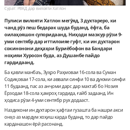
Сурат: РВКД дар вилояти Хатлон
Пулиси вилояти Хатлон мегӯяд, 3 духтареро, ки
чанд рӯз пеш бедарак шуда буданд, ёфта, ба
оилаҳояшон супоридаанд. Ниҳоди мазкур рӯзи 9-
уми сентябр дар иттилоияе гуфт, ки ин духтарон
сокинонони деҳаҳои Буриёбофон ва Бандари
ноҳияи Хуросон буда, аз Душанбе пайдо
гардидаанд.
Ба қавли манбаъ, Зуҳро Раҳмоваи 16-сола ва Суман
Содиқоваи 17-сола, ки аввали синфи 10 ва дуюми синфи
11 будаанд, пас аз анҷоми дарс дар мактаб бо Нозия
Ёрзодаи 18-сола ҳамроҳ гардида, ғайб задаанд. Ин
ҳодиса рӯзи 4-уми сентябр рух додааст.
Наздикони ин духтарон ҳафтаи гузашта ба нашри акси
онҳо аз мардум хоҳиш карда буданд, то дар пайдо
карданашон ёрӣ расонанд.