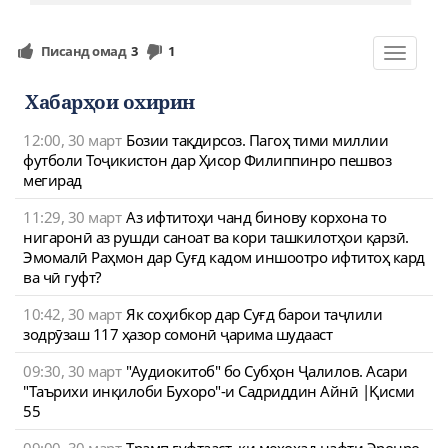
Писанд омад
3
1
Toggle
navigat
Хабарҳои охирин
12:00, 30 март
Бозии тақдирсоз. Пагоҳ тими миллии
футболи Тоҷикистон дар Ҳисор Филиппинро пешвоз
мегирад
11:29, 30 март
Аз ифтитоҳи чанд бинову корхона то
нигаронӣ аз рушди саноат ва кори ташкилотҳои қарзӣ.
Эмомалӣ Раҳмон дар Суғд кадом иншоотро ифтитоҳ кард
ва чӣ гуфт?
10:42, 30 март
Як соҳибкор дар Суғд барои таҷлили
зодрӯзаш 117 ҳазор сомонӣ ҷарима шудааст
09:30, 30 март
"Аудиокитоб" бо Субҳон Ҷалилов. Асари
"Таърихи инқилоби Бухоро"-и Садриддин Айнӣ |Қисми
55