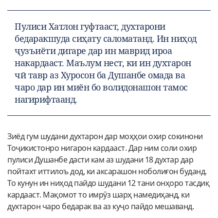
Пулиси Хатлон гуфтааст, духтарони
бедаракшуда сиҳату саломатанд. Ин ниҳод
ҷузъиёти дигаре дар ин маврид ироа
накардааст. Маълум нест, ки ин духтарон
чӣ тавр аз Хуросон ба Душанбе омада ва
чаро дар ин миён бо волидонашон тамос
нагирифтаанд.
Зиёд гум шудани духтарон дар моҳҳои охир сокинони
Тоҷикистонро нигарон кардааст. Дар ним соли охир
пулиси Душанбе дасти кам аз шудани 18 духтар дар
пойтахт иттилоъ дод, ки аксарашон ноболиғон буданд.
То кунун ин ниҳод пайдо шудани 12 тани онҳоро тасдиқ
кардааст. Мақомот то имрӯз шарҳ намедиҳанд, ки
духтарон чаро бедарак ва аз куҷо пайдо мешаванд.