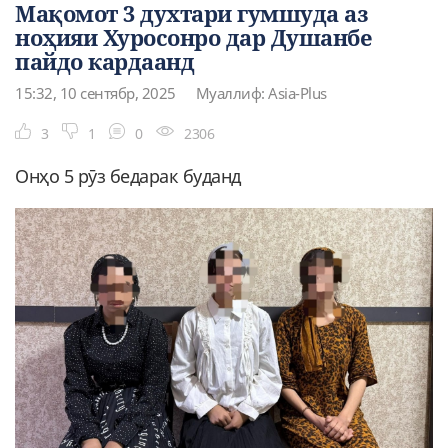
Мақомот 3 духтари гумшуда аз
ноҳияи Хуросонро дар Душанбе
пайдо кардаанд
15:32, 10 сентябр, 2025
Муаллиф: Asia-Plus
3
1
0
2306
Онҳо 5 рӯз бедарак буданд