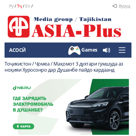
Ру
/
Тҷ
/
En
/
Вуруд
Games
АСОСӢ
Toggle
naviga
Тоҷикистон / Ҷомеа / Мақомот 3 духтари гумшуда аз
ноҳияи Хуросонро дар Душанбе пайдо кардаанд