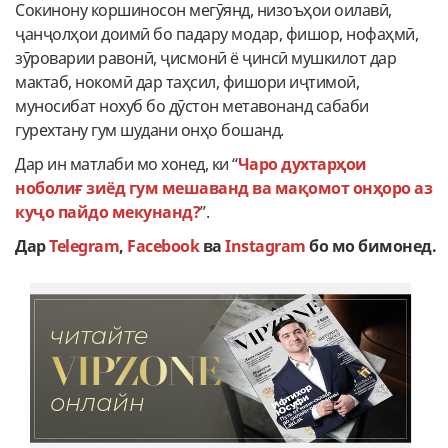
Сокинону коршиносон мегӯянд, низоъҳои оилавӣ,
ҷанҷолҳои доимӣ бо падару модар, фишор, нофаҳмӣ,
зӯроварии равонӣ, ҷисмонӣ ё ҷинсӣ мушкилот дар
мактаб, нокомӣ дар таҳсил, фишори иҷтимоӣ,
муносибат нохуб бо дӯстон метавонанд сабаби
гурехтану гум шудани онҳо бошанд.
Дар ин матлаби мо хонед, ки “
Чаро духтарҳои
ноболиғ зиёд гум мешаванд ва мақомот онҳоро аз
куҷо пайдо мекунанд?
”.
Дар
Telegram
,
Facebook
ва
Instagram
бо мо бимонед.