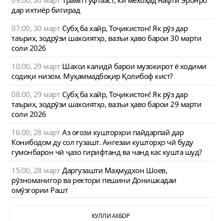
09:00, 30 март
Трамп гуфтааст, ки мехоҳад нафти Эронро
дар ихтиёр бигирад
07:00, 30 март
Субҳ ба хайр, Тоҷикистон! Як рӯз дар
таърих, зодрӯзи шахсиятҳо, вазъи ҳаво барои 30 марти
соли 2026
10:00, 29 март
Шахси калидӣ барои музокирот ё ходими
содиқи низом. Муҳаммадбоқир Қолибоф кист?
08:00, 29 март
Субҳ ба хайр, Тоҷикистон! Як рӯз дар
таърих, зодрӯзи шахсиятҳо, вазъи ҳаво барои 29 марти
соли 2026
16:00, 28 март
Аз оғози кушторҳои пайдарпай дар
Конибодом ду сол гузашт. Ангезаи кушторҳо чӣ буду
гумонбарон чӣ ҷазо гирифтанд ва чанд кас кушта шуд?
15:00, 28 март
Даргузашти Маҳмудхон Шоев,
рӯзноманигор ва ректори пешини Донишкадаи
омӯзгории Рашт
КУЛЛИ АХБОР