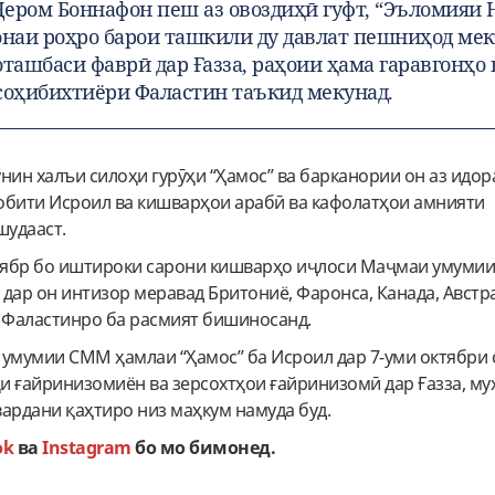
ером Боннафон пеш аз овоздиҳӣ гуфт, “Эъломияи 
онаи роҳро барои ташкили ду давлат пешниҳод мек
оташбаси фаврӣ дар Ғазза, раҳоии ҳама гаравгонҳо 
соҳибихтиёри Фаластин таъкид мекунад.
нин халъи силоҳи гурӯҳи “Ҳамос” ва барканории он аз идора
обити Исроил ва кишварҳои арабӣ ва кафолатҳои амнияти
удааст.
нтябр бо иштироки сарони кишварҳо иҷлоси Маҷмаи умуми
и дар он интизор меравад Бритониё, Фаронса, Канада, Австр
ӣ Фаластинро ба расмият бишиносанд.
умумии СММ ҳамлаи “Ҳамос” ба Исроил дар 7-уми октябри с
и ғайринизомиён ва зерсохтҳои ғайринизомӣ дар Ғазза, му
ардани қаҳтиро низ маҳкум намуда буд.
ok
ва
Instagram
бо мо бимонед.