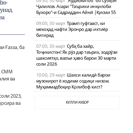
09:30, 30 март
"Аудиокитоб" бо Субҳон
Ню-
Ҷалилов. Асари "Таърихи инқилоби
унад.
Бухоро"-и Садриддин Айнӣ |Қисми 55
ва
09:00, 30 март
Трамп гуфтааст, ки
мехоҳад нафти Эронро дар ихтиёр
бигирад
07:00, 30 март
Субҳ ба хайр,
и Ғазза, ба
Тоҷикистон! Як рӯз дар таърих, зодрӯзи
шахсиятҳо, вазъи ҳаво барои 30 марти
соли 2026
и СММ
10:00, 29 март
Шахси калидӣ барои
алия ва
музокирот ё ходими содиқи низом.
Муҳаммадбоқир Қолибоф кист?
оли 2023,
ҳосира ва
КУЛЛИ АХБОР