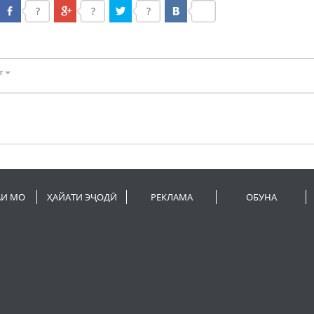
?
?
?
т
АИ МО
ҲАЙАТИ ЭҶОДӢ
РЕКЛАМА
ОБУНА