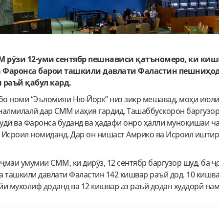
рӯзи 12-уми сентябр пешнависи қатъномеро, ки ки
а Фаронса барои ташкили давлати Фаластин пешниҳод
 раъй қабул кард.
 бо номи “Эъломияи Ню-Йорк” низ зикр мешавад, моҳи июли
налмилалӣ дар СММ иаҳия гардид. Ташаббускорон баргузо
удӣ ва Фаронса буданд ва ҳадафи онро ҳалли муноқишаи ч
 Исроил номиданд. Дар он нишаст Амрико ва Исроил ишти
ҷмаи умумии СММ, ки дирӯз, 12 сентябр баргузор шуд, ба 
 ташкили давлати Фаластин 142 кишвар раъй дод. 10 кишва
и мухолиф доданд ва 12 кишвар аз раъй додан худдорӣ нам