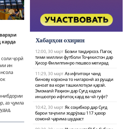
шварҳои
Хабарҳои охирин
 карда
12:00, 30 март
Бозии тақдирсоз. Пагоҳ
тими миллии футболи Тоҷикистон дар
 соли ҷорӣ
Ҳисор Филиппинро пешвоз мегирад
рии ин
ансола
11:29, 30 март
Аз ифтитоҳи чанд
рок
бинову корхона то нигаронӣ аз рушди
саноат ва кори ташкилотҳои қарзӣ.
Эмомалӣ Раҳмон дар Суғд кадом
ҷонибдории
иншоотро ифтитоҳ кард ва чӣ гуфт?
р, аз ҷумла
10:42, 30 март
Як соҳибкор дар Суғд
удад.
барои таҷлили зодрӯзаш 117 ҳазор
сомонӣ ҷарима шудааст