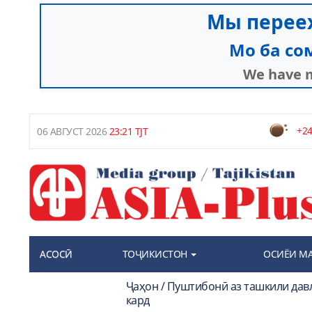
+24
06 АВГУСТ 2026
23:21 TJT
АСОСӢ
ТОҶИКИСТОН
ОСИЁИ М
Ҷаҳон / Пуштибонӣ аз ташкили да
кард