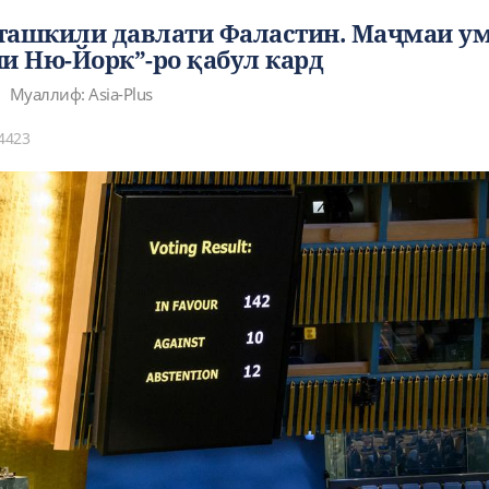
ташкили давлати Фаластин. Маҷмаи у
 Ню-Йорк”-ро қабул кард
Муаллиф: Asia-Plus
4423