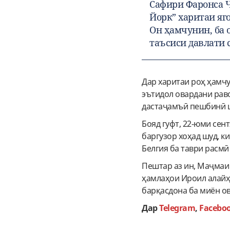
Сафири Фаронса Ҷ
Йорк” харитаи яг
Он ҳамчунин, ба 
таъсиси давлати 
Дар харитаи роҳ ҳамчу
эътидол овардани рав
дастаҷамъӣ пешбинӣ ш
Бояд гуфт, 22-юми се
баргузор хоҳад шуд, к
Белгия ба таври расм
Пештар аз ин, Маҷмаи 
ҳамлаҳои Ироил алайҳ
барқасдона ба миён ов
Дар
Telegram
,
Facebo