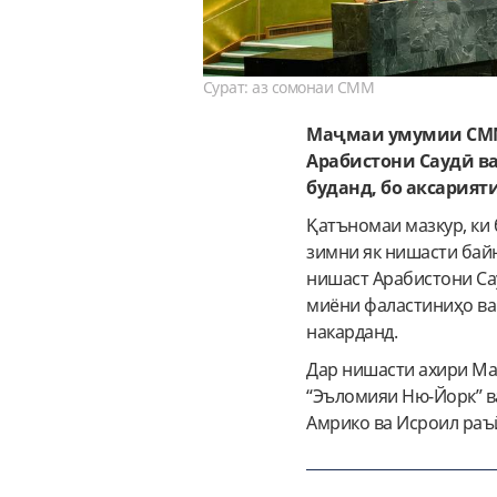
Сурат: аз сомонаи СММ
Маҷмаи умумии СММ 
Арабистони Саудӣ в
буданд, бо аксарияти
Қатъномаи мазкур, ки
зимни як нишасти бай
нишаст Арабистони Са
миёни фаластиниҳо ва
накарданд.
Дар нишасти ахири Ма
“Эъломияи Ню-Йорк” ва
Амрико ва Исроил раъй