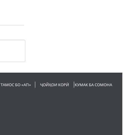
ТАМОС БО «АП»
ҶОЙҲОИ КОРӢ
КУМАК БА СОМОНА