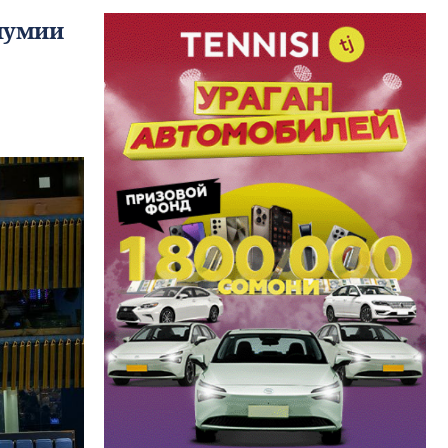
мумии