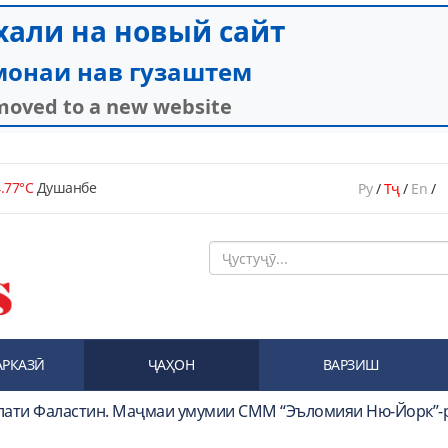
.77°C
Душанбе
Ру
/
Тҷ
/
En
/
АРКАЗӢ
ҶАҲОН
ВАРЗИШ
влати Фаластин. Маҷмаи умумии СММ “Эъломияи Ню-Йорк”-