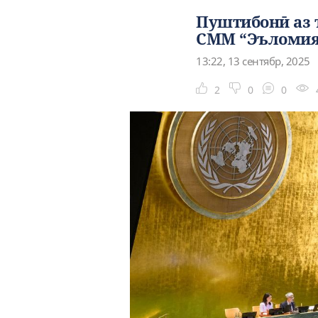
Пуштибонӣ аз 
СММ “Эъломияи
13:22, 13 сентябр, 2025
2
0
0