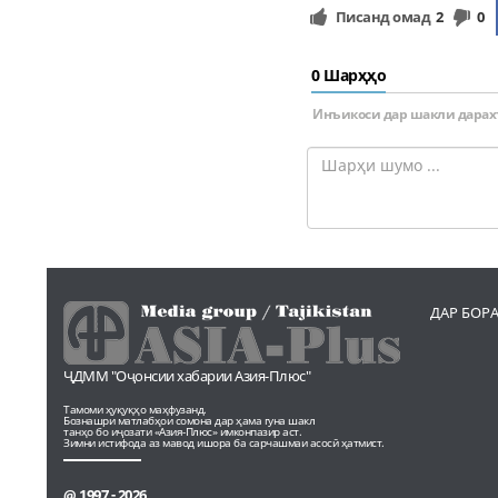
Писанд омад
2
0
0 Шарҳҳо
Инъикоси дар шакли дарах
ДАР БОР
ҶДММ "Оҷонсии хабарии Азия-Плюс"
Тамоми ҳуқуқҳо маҳфузанд.
Бознашри матлабҳои сомона дар ҳама гуна шакл
танҳо бо иҷозати «Азия-Плюс» имконпазир аст.
Зимни истифода аз мавод ишора ба сарчашмаи асосӣ ҳатмист.
@ 1997 - 2026