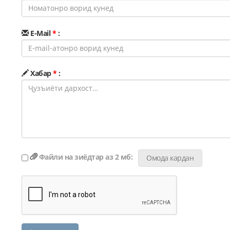
E-Mail
*
:
Хабар
*
:
Файли на зиёдтар аз 2 мб:
Омода кардан