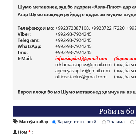
Шумо метавонед зуд бо идораи «Азия-Плюс» дар ал
Агар Шумо шоҳиди рӯйдод ё ҳодисаи муҳим шудед, 
Телефонҳои мо:
+992372387108, +992372217220, +99
Viber:
+992-93-7924245
Telegram:
+992-93-7924245
WhatsApp:
+992-93-7924245
Imo:
+992-93-7924245
E-Mail:
infoasiaplustj@gmail.com
(барои ша
reklamaasiaplus@gmail.com
(оид ба м
agencyasiaplus@gmail.com
(оид ба ма
officeasiaplus@gmail.com
(оид ба м
Барои алоқа бо мо Шумо метавонед ҳамчунин аз 
Робита бо
Мавзӯи хабар
Варақи иттилоотӣ
Реклама
Ном
*
: