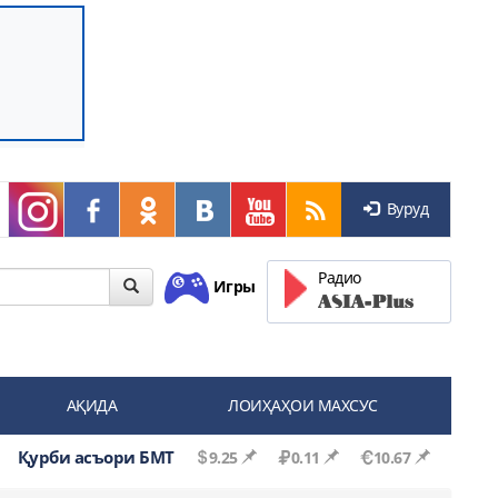
Вуруд
Радио
Игры
АҚИДА
ЛОИҲАҲОИ МАХСУС
Қурби асъори БМТ
9.25
0.11
10.67