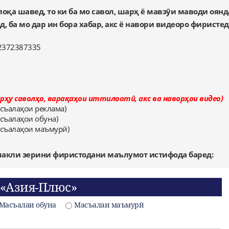
оқа шавед, то ки ба мо савол, шарҳ ё мавзӯи маводи оян
ба мо дар ин бора хабар, акс ё навори видеоро фиристед
2372387335
рҳу саволҳо, варақаҳои иттилоотӣ, акс ва наворҳои видео)
асъалаҳои реклама)
съалаҳои обуна)
асъалаҳои маъмурӣ)
шакли зерини фиристодани маълумот истифода баред:
 «Азия-Плюс»
Масъалаи обуна
Масъалаи маъмурӣ