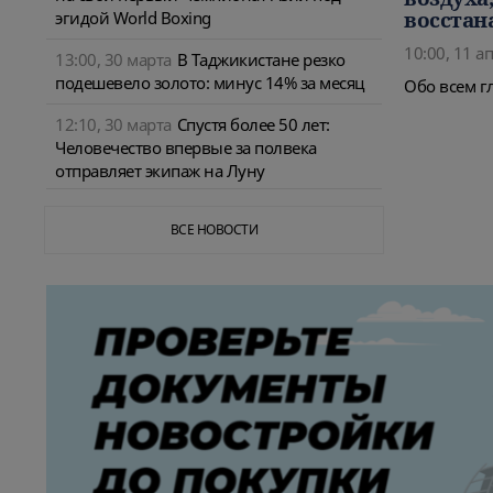
восстан
эгидой World Boxing
10:00, 11 а
13:00, 30 марта
В Таджикистане резко
подешевело золото: минус 14% за месяц
Обо всем г
12:10, 30 марта
Спустя более 50 лет:
Человечество впервые за полвека
отправляет экипаж на Луну
ВСЕ НОВОСТИ