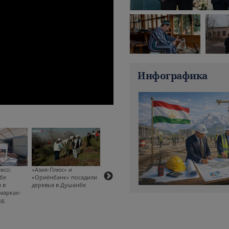
Инфографика
ясо:
«Азия-Плюс» и
Окна, как главный
«Азия-Плюс» пере
бе
«Ориёнбанк» посадили
акцент фасада: тренды,
более 500 книг в
 в
деревья в Душанбе
которые меняют
женскую колонию
марках-
частные дома
Нурека — вместе с
ед
читателями