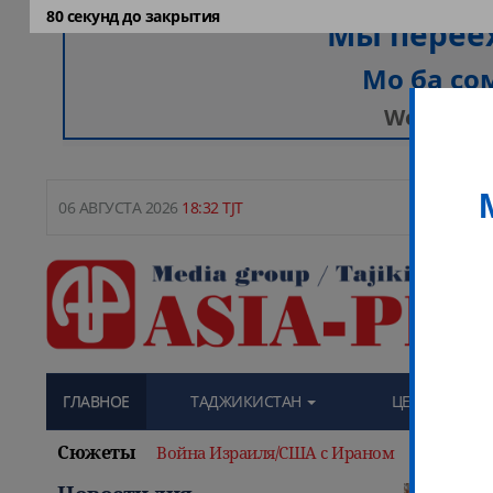
78
секунд до закрытия
+31
06 АВГУСТА 2026
18:32 TJT
ГЛАВНОЕ
ТАДЖИКИСТАН
ЦЕНТРАЛЬНАЯ
Сюжеты
Война Израиля/США с Ираном
Теракт 