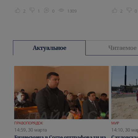
2
1
0
1309
2
0
Актуальное
Читаемое
ПРАВОПОРЯДОК
МИР
14:59, 30 марта
14:10, 30 ма
бег
Бизнесмена в Согде оштрафовали на
Саудовска