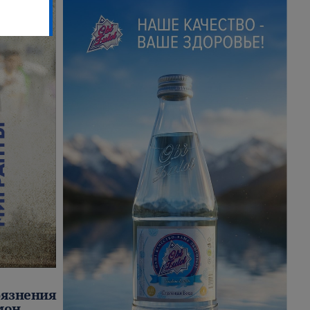
рязнения
мон