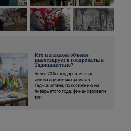
Кто и в каком объеме
инвестирует в госпроекты в
Таджикистане?
Более 70% государственных
инвестиционных проектов
Таджикистана, по состоянию на
январь этого года, финансировали
три
дала
В Национальной
«Крупным планом.
Как проходил первый
библиотеке
Люди Таджикистана».
военный парад в
Таджикистана незрячих
Журналистка «Азия-
независимом
обучают английскому
Плюс» запустила
Таджикистане –
языку. Бесплатно
авторский медиапроект
уникальные кадры