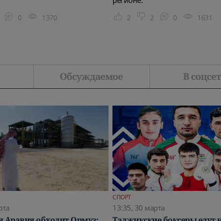
0
1370
2
2
0
1631
Обсуждаемое
В соцсе
СПОРТ
рта
13:35, 30 марта
я Аравия обходит Ормуз:
Таджикские боксеры едут н