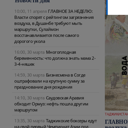
Новости дня
10:00, 11 апреля
ГЛАВНОЕ ЗА НЕДЕЛЮ:
Власти спорят с рейтингом загрязнения
воздуха, в Душанбе требуют мыть
маршрутки, Сулаймон
восстанавливается после самого
дорогого укола
16:00, 30 марта
Многоплодная
беременность: что должна знать мама 2-
3-4-няшек
14:59, 30 марта
Бизнесмена в Согде
оштрафовали на крупную сумму за
празднование дня рождения
14:10, 30 марта
Саудовская Аравия
обходит Ормуз: нефть пошла другим
маршрутом
ТАДЖИКИСТА
13:35, 30 марта
Таджикские боксеры едут
ГЛАВНОЕ
на свой первый Чемпионат Азии под
воздуха