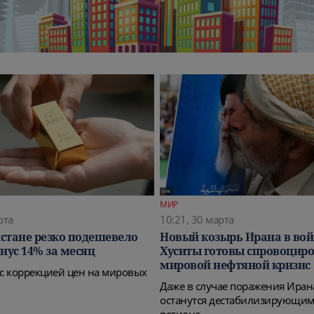
МИР
рта
10:21, 30 марта
стане резко подешевело
Новый козырь Ирана в вой
нус 14% за месяц
Хуситы готовы спровоцир
мировой нефтяной кризис
 с коррекцией цен на мировых
Даже в случае поражения Иран
останутся дестабилизирующим
регионе.