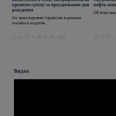
крупную сумму за празднование дня
нефть по
рождения
Об этом пи
тся
Он транслировал торжество в режиме
дно
онлайн в соцсетях.
0
7
0
1527
2
1
Видео