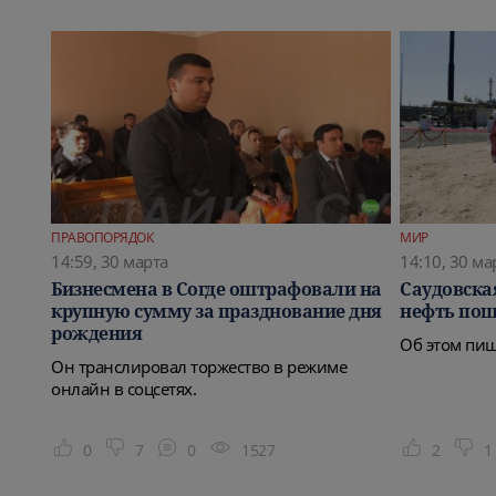
ПРАВОПОРЯДОК
МИР
14:59, 30 марта
14:10, 30 ма
Бизнесмена в Согде оштрафовали на
Саудовска
крупную сумму за празднование дня
нефть по
рождения
Об этом пи
Он транслировал торжество в режиме
онлайн в соцсетях.
0
7
0
1527
2
1