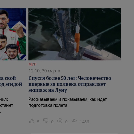
МИР
12:10, 30 марта
а свой
Спустя более 50 лет: Человечество
д эгидой
впервые за полвека отправляет
экипаж на Луну
икл:
Рассказываем и показываем, как идет
станет
подготовка полета
.
5
0
0
1436