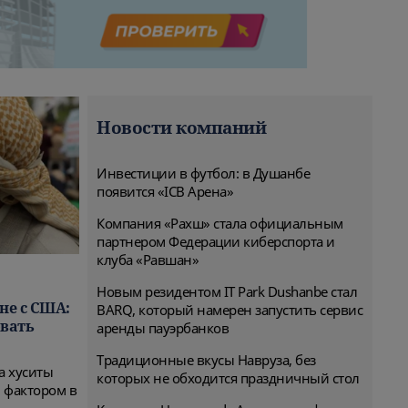
Новости компаний
Инвестиции в футбол: в Душанбе
появится «ICB Арена»
Компания «Рахш» стала официальным
партнером Федерации киберспорта и
клуба «Равшан»
Новым резидентом IT Park Dushanbe стал
не с США:
BARQ, который намерен запустить сервис
овать
аренды пауэрбанков
Традиционные вкусы Навруза, без
а хуситы
которых не обходится праздничный стол
 фактором в