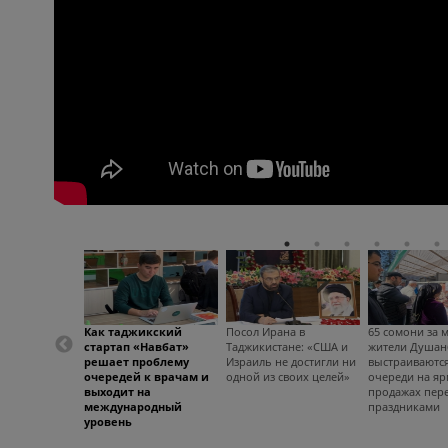
Как таджикский
Посол Ирана в
65 сомони за м
стартап «Навбат»
Таджикистане: «США и
жители Душан
решает проблему
Израиль не достигли ни
выстраиваются
очередей к врачам и
одной из своих целей»
очереди на яр
выходит на
продажах пер
международный
праздниками
уровень