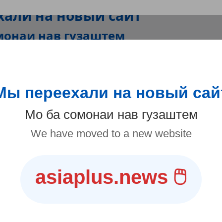
.12°C
Душанбе
Ру
/
Тҷ
/
En
/
 АЗИЯ
МИР
СТИЛЬ ЖИЗНИ
СПОРТ
в «Крокус Сити Холл»
Тендеры и вакансии