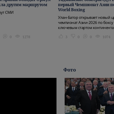
шла другим маршрутом
первый Чемпионат Азии по
World Boxing
шут СМИ
Улан-Батор открывает новый ц
чемпионат Азии-2026 по боксу 
ключевым стартом континента
0
1278
3
0
0
1074
Фото