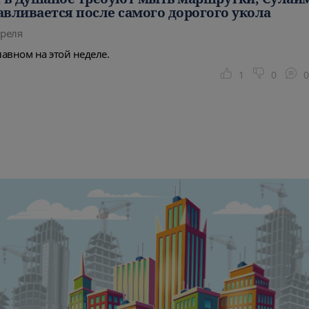
авливается после самого дорогого укола
преля
лавном на этой неделе.
1
0
0