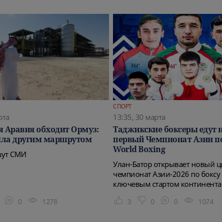
СПОРТ
рта
13:35, 30 марта
я Аравия обходит Ормуз:
Таджикские боксеры едут н
шла другим маршрутом
первый Чемпионат Азии по
World Boxing
шут СМИ
Улан-Батор открывает новый ц
чемпионат Азии-2026 по боксу 
ключевым стартом континента
0
1278
3
0
0
1074