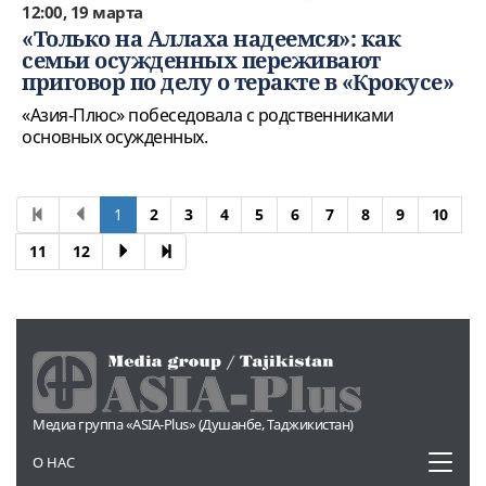
12:00, 19 марта
«Только на Аллаха надеемся»: как
семьи осужденных переживают
приговор по делу о теракте в «Крокусе»
«Азия-Плюс» побеседовала с родственниками
основных осужденных.
1
2
3
4
5
6
7
8
9
10
11
12
Медиа группа «ASIA-Plus» (Душанбе, Таджикистан)
Toggl
О НАС
naviga