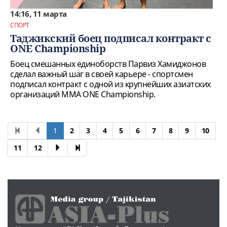
14:16, 11 марта
СПОРТ
Таджикский боец подписал контракт с
ONE Championship
Боец смешанных единоборств Парвиз Хамиджонов
сделал важный шаг в своей карьере - спортсмен
подписал контракт с одной из крупнейших азиатских
организаций ММА ONE Championship.
1
2
3
4
5
6
7
8
9
10
11
12