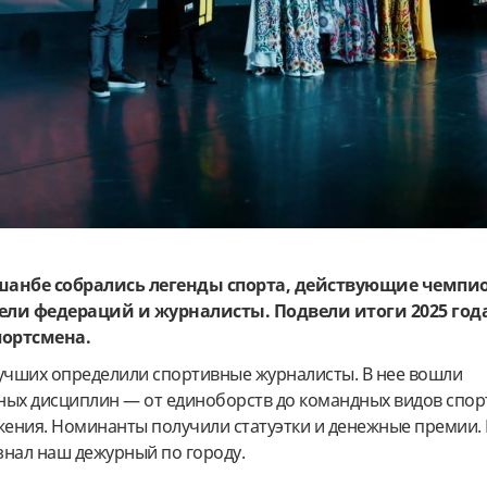
ушанбе собрались легенды спорта, действующие чемпи
ели федераций и журналисты. Подвели итоги 2025 год
портсмена.
лучших определили спортивные журналисты. В нее вошли
ных дисциплин — от единоборств до командных видов спор
ения. Номинанты получили статуэтки и денежные премии. 
знал наш дежурный по городу.