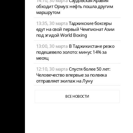
14:10, 30 марта
Саудовская Аравия
обходит Ормуз: нефть пошла другим
маршрутом
13:35, 30 марта
Таджикские боксеры
едут на свой первый Чемпионат Азии
под эгидой World Boxing
13:00, 30 марта
В Таджикистане резко
подешевело золото: минус 14% за
месяц
12:10, 30 марта
Спустя более 50 лет:
Человечество впервые за полвека
отправляет экипаж на Луну
ВСЕ НОВОСТИ