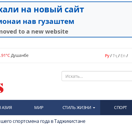
.91°C
Душанбе
Ру
/
Тҷ
/
En
/
 АЗИЯ
МИР
СТИЛЬ ЖИЗНИ
СПОРТ
шего спортсмена года в Таджикистане