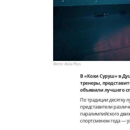
Фото: Asia-Plus
В «Кохи Суруш» в Д
тренеры, представит
объявили лучшего с
По традиции десятку 
представители различ
паралимпийского движ
спортсменом года — у