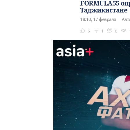
FORMULA55 опр
Таджикистане
18:10, 17 февраля
Авт
6
1
0