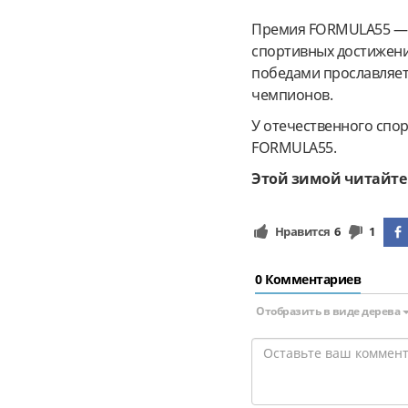
Премия FORMULA55 — э
спортивных достижений
победами прославляет
чемпионов.
У отечественного спо
FORMULA55.
Этой зимой читайте
Нравится
6
1
0 Комментариев
Отобразить в виде дерева