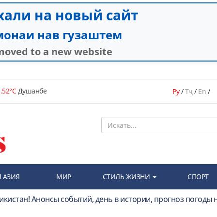
.52°C
Душанбе
Ру
/
Тҷ
/
En
/
 АЗИЯ
МИР
СТИЛЬ ЖИЗНИ
СПОРТ
икистан! Анонсы событий, день в истории, прогноз погоды 