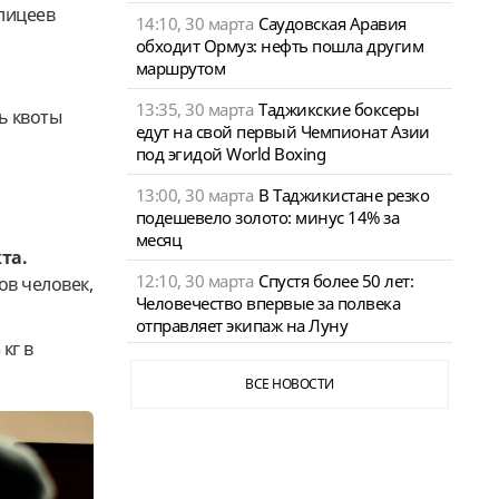
лицеев
14:10, 30 марта
Саудовская Аравия
обходит Ормуз: нефть пошла другим
маршрутом
13:35, 30 марта
Таджикские боксеры
ь квоты
едут на свой первый Чемпионат Азии
под эгидой World Boxing
13:00, 30 марта
В Таджикистане резко
подешевело золото: минус 14% за
месяц
та.
12:10, 30 марта
Спустя более 50 лет:
ов человек,
Человечество впервые за полвека
отправляет экипаж на Луну
кг в
ВСЕ НОВОСТИ