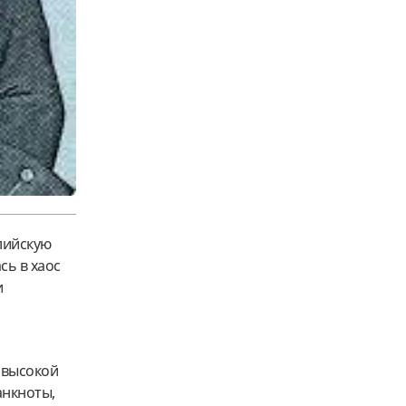
лийскую
сь в хаос
и
 высокой
анкноты,