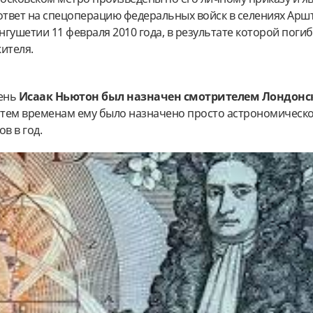
 ответ на спецоперацию федеральных войск в селениях Арш
гушетии 11 февраля 2010 года, в результате которой погиб
ителя.
день
Исаак Ньютон был назначен смотрителем Лондонс
 тем временам ему было назначено просто астрономическ
в в год.