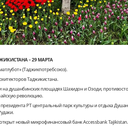
ЖИКИСТАНА – 29 МАРТА
матлубот» (Таджикпотребсоюз).
рхитекторов Таджикистана.
 на душанбинских площадях Шахидон и Озоди, противост
майскую революцию.
президента РТ центральный парк культуры и отдыха Душа
удаки.
 открыт новый микрофинансовый банк Accessbank Tajikistan