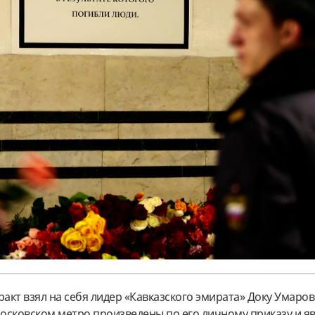
ракт взял на себя лидер «Кавказского эмирата» Доку Умаров
московском метро произведены по его личному приказу и я