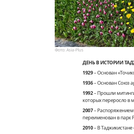
Фото: Asia-Plus
ДЕНЬ В ИСТОРИИ ТАД
1929
– Основан «Точик
1936
– Основан Союз а
1992
– Прошли митинги
которых переросло в 
2007
– Распоряжением 
переименован в парк Р
2010
– В Таджикистане