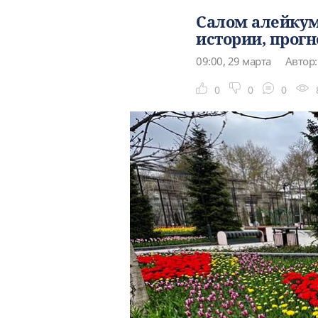
Салом алейкум
истории, прогн
09:00, 29 марта
Автор:
0
0
0