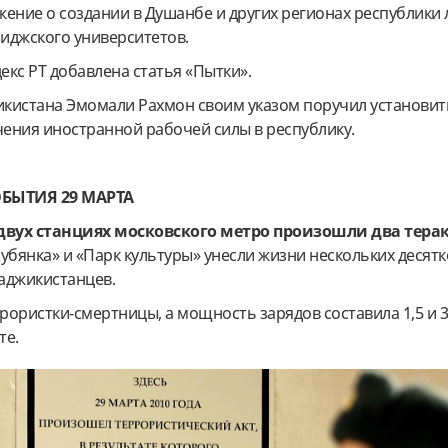
ение о создании в Душанбе и других регионах республики 
иджского университетов.
декс РТ добавлена статья «Пытки».
икистана Эмомали Рахмон своим указом поручил установит
ения иностранной рабочей силы в республику.
БЫТИЯ 29 МАРТА
двух станциях московского метро произошли два терак
убянка» и «Парк культуры» унесли жизни нескольких десятк
таджикистанцев.
ористки-смертницы, а мощность зарядов составила 1,5 и 3 
те.