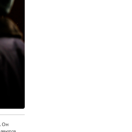
. Он
вляются