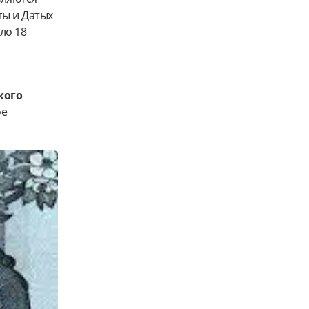
ты и Датых
ло 18
кого
ое