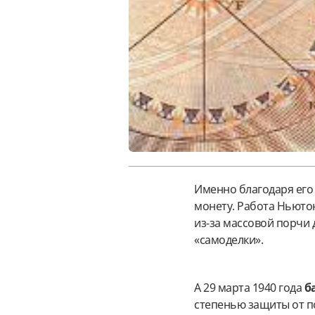
Именно благодаря его 
монету. Работа Ньютон
из-за массовой порчи д
«самоделки».
А 29 марта 1940 года
б
степенью защиты от по