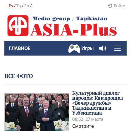
Ру
/
Тҷ
/
En
/
Войти
Игры
ГЛАВНОЕ
Toggle
naviga
ВСЕ ФОТО
Культурный диалог
народов: Как прошел
«Вечер дружбы»
Таджикистана и
Узбекистана
08:52, 27 марта
Смотрите