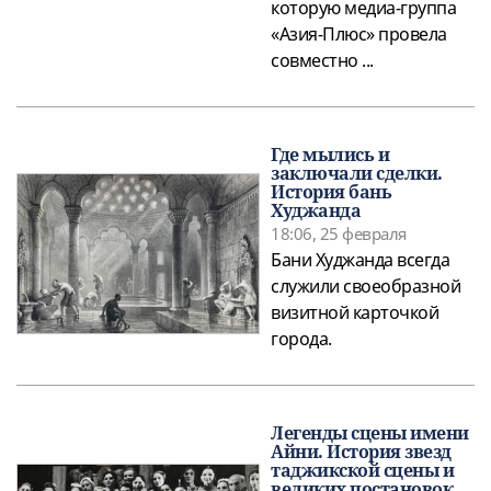
которую медиа-группа
«Азия-Плюс» провела
совместно ...
Где мылись и
заключали сделки.
История бань
Худжанда
18:06, 25 февраля
Бани Худжанда всегда
служили своеобразной
визитной карточкой
города.
Легенды сцены имени
Айни. История звезд
таджикской сцены и
великих постановок