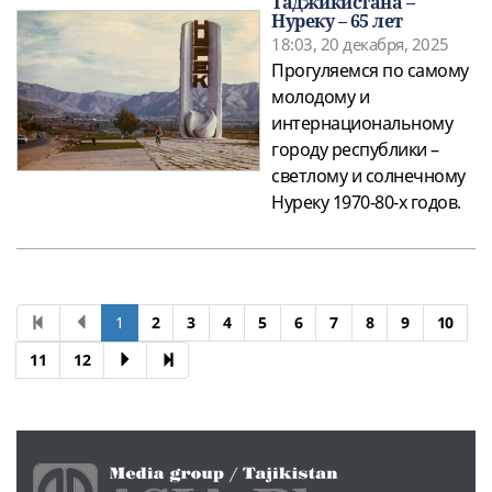
Таджикистана –
Нуреку – 65 лет
18:03, 20 декабря, 2025
Прогуляемся по самому
молодому и
интернациональному
городу республики –
светлому и солнечному
Нуреку 1970-80-х годов.
1
2
3
4
5
6
7
8
9
10
11
12