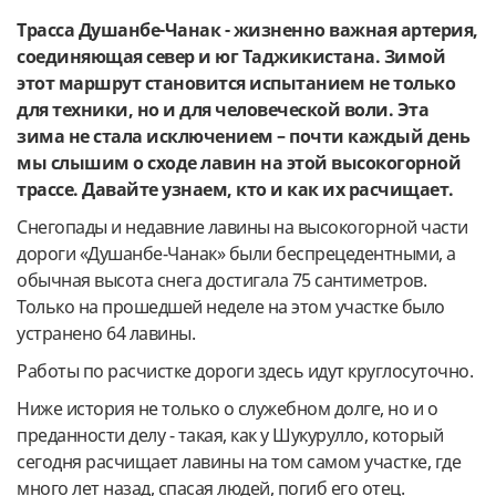
Трасса Душанбе-Чанак
- жизненно важная артерия,
соединяющая север и юг Таджикистана. Зимой
этот маршрут становится испытанием не только
для техники, но и для человеческой воли. Эта
зима не стала исключением – почти каждый день
мы слышим о сходе лавин на этой высокогорной
трассе. Давайте узнаем, кто и как их расчищает.
Снегопады и недавние лавины на высокогорной части
дороги «Душанбе-Чанак» были беспрецедентными, а
обычная высота снега достигала 75 сантиметров.
Только на прошедшей неделе на этом участке было
устранено 64 лавины.
Работы по расчистке дороги здесь идут круглосуточно.
Ниже история не только о служебном долге, но и о
преданности делу - такая, как у Шукурулло, который
сегодня расчищает лавины на том самом участке, где
много лет назад, спасая людей, погиб его отец.