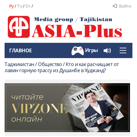
Ру
/
Тҷ
/
En
/
Войти
Игры
ГЛАВНОЕ
Toggle
naviga
Таджикистан / Общество / Кто и как расчищает от
лавин горную трассу из Душанбе в Худжанд?