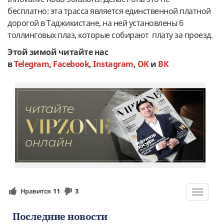
бесплатно: эта трасса является единственной платной
дорогой в Таджикистане, на ней установлены 6
толлинговых плаз, которые собирают плату за проезд.
Этой зимой читайте нас
в
Telegram
,
Facebook
,
Instagram
,
OK
и
ВК
Нравится
11
3
Toggle
navigat
Последние новости