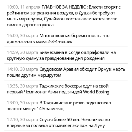
10:00, 11 апреля
ГЛАВНОЕ ЗА НЕДЕЛЮ: Власти спорят с
рейтингом загрязнения воздуха, в Душанбе требуют
мыть маршрутки, Сулаймон восстанавливается после
самого дорогого укола
16:00, 30 марта
Многоплодная беременность: что
должна знать мама 2-3-4-няшек
14:59, 30 марта
Бизнесмена в Согде оштрафовали на
крупную сумму за празднование дня рождения
14:10, 30 марта
Саудовская Аравия обходит Ормуз: нефть
пошла другим маршрутом
13:35, 30 марта
Таджикские боксеры едут на свой
первый Чемпионат Азии под эгидой World Boxing
13:00, 30 марта
В Таджикистане резко подешевело
золото: минус 14% за месяц
12:10, 30 марта
Спустя более 50 лет: Человечество
впервые за полвека отправляет экипаж на Луну