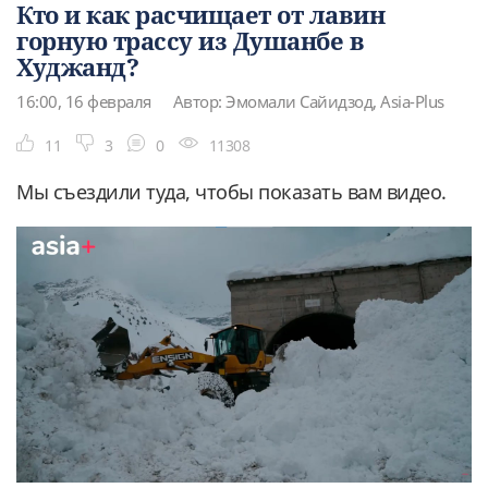
Кто и как расчищает от лавин
горную трассу из Душанбе в
Худжанд?
16:00, 16 февраля
Автор: Эмомали Сайидзод, Asia-Plus
11
3
0
11308
Мы съездили туда, чтобы показать вам видео.