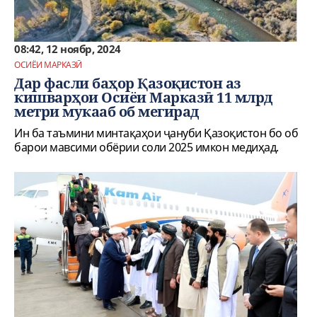
08:42, 12 ноябр, 2024
ОСИЁИ МАРКАЗӢ
Дар фасли баҳор Қазоқистон аз
кишварҳои Осиёи Марказӣ 11 млрд
метри мукааб об мегирад
Ин ба таъмини минтақаҳои ҷануби Қазоқистон бо об
барои мавсими обёрии соли 2025 имкон медиҳад.