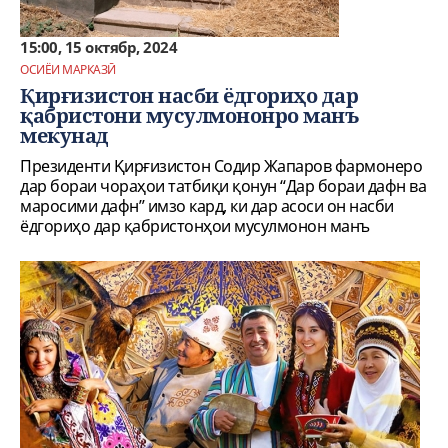
15:00, 15 октябр, 2024
ОСИЁИ МАРКАЗӢ
Қирғизистон насби ёдгориҳо дар
қабристони мусулмононро манъ
мекунад
Президенти Қирғизистон Содир Жапаров фармонеро
дар бораи чораҳои татбиқи қонун “Дар бораи дафн ва
маросими дафн” имзо кард, ки дар асоси он насби
ёдгориҳо дар қабристонҳои мусулмонон манъ