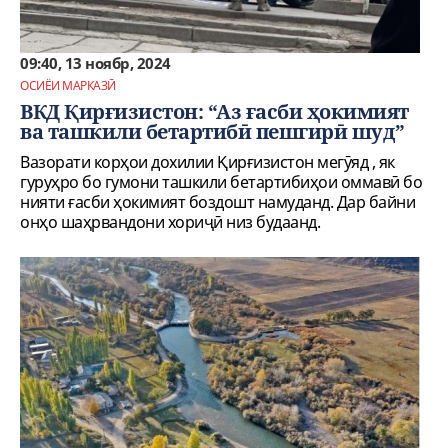
09:40, 13 ноябр, 2024
ОСИЁИ МАРКАЗӢ
ВКД Қирғизистон: “Аз ғасби ҳокимият
ва ташкили бетартибӣ пешгирӣ шуд”
Вазорати корҳои дохилии Қирғизистон мегӯяд , як
гуруҳро бо гумони ташкили бетартибиҳои оммавӣ бо
нияти ғасби ҳокимият боздошт намуданд. Дар байни
онҳо шаҳрвандони хориҷӣ низ будаанд.