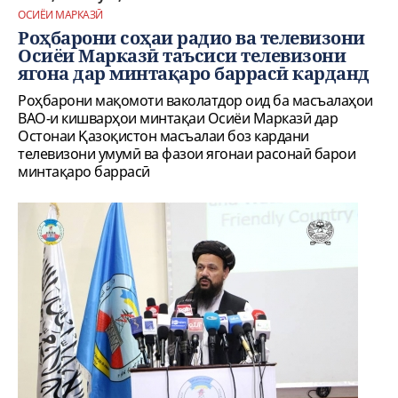
ОСИЁИ МАРКАЗӢ
Роҳбарони соҳаи радио ва телевизони
Осиёи Марказӣ таъсиси телевизони
ягона дар минтақаро баррасӣ карданд
Роҳбарони мақомоти ваколатдор оид ба масъалаҳои
ВАО-и кишварҳои минтақаи Осиёи Марказӣ дар
Остонаи Қазоқистон масъалаи боз кардани
телевизони умумӣ ва фазои ягонаи расонаӣ барои
минтақаро баррасӣ