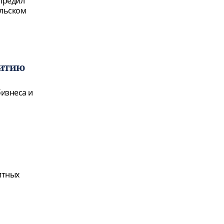
предил
ельском
витию
изнеса и
итных