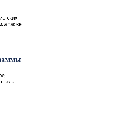
истских
, а также
граммы
е, -
т их в