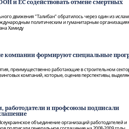
ООН и ЕС содействовать отмене смертных
ьного движения "Талибан" обратилось через один из ислам
еждународным политическим и гуманитарным организациям
ана Хамиду
ые компании формируют специальные про
ия, преимущественно работающие в строительном сектор
изинговых компаний, которые, оценив перспективы, выделяю
и, работодатели и профсоюзы подписали
оглашение
Всеукраинское объединение организаций работодателей и
в подписали генеральное соглашение на 2008-2009 годы.