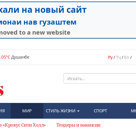
.05°C
Душанбе
Ру
/
Тҷ
/
En
/
ИЯ
МИР
СТИЛЬ ЖИЗНИ
СПОРТ
М
в «Крокус Сити Холл»
Тендеры и вакансии