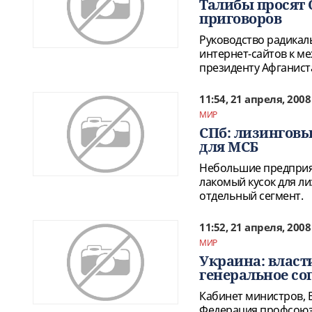
Талибы просят 
приговоров
Руководство радикал
интернет-сайтов к м
президенту Афганист
11:54, 21 апреля, 2008
МИР
СПб: лизингов
для МСБ
Небольшие предприят
лакомый кусок для л
отдельный сегмент.
11:52, 21 апреля, 2008
МИР
Украина: власт
генеральное с
Кабинет министров, 
Федерация профсоюзо