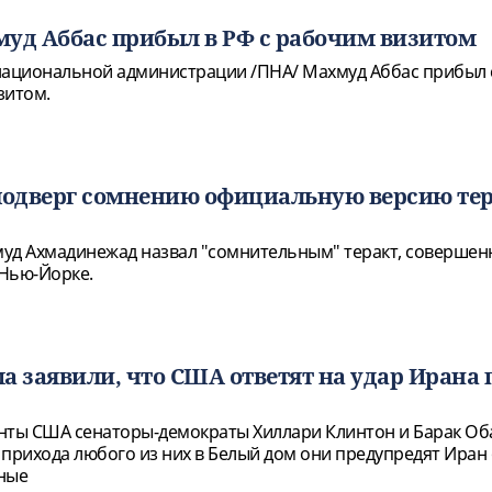
уд Аббас прибыл в РФ с рабочим визитом
национальной администрации /ПНА/ Махмуд Аббас прибыл 
зитом.
одверг сомнению официальную версию тер
уд Ахмадинежад назвал "сомнительным" теракт, совершен
 Нью-Йорке.
а заявили, что США ответят на удар Ирана 
нты США сенаторы-демократы Хиллари Клинтон и Барак О
е прихода любого из них в Белый дом они предупредят Иран 
ные