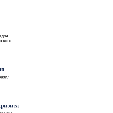
 для
нского
ия
разил
кризиса