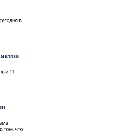
сегодня в
актов
ный 11
по
бама
о том, что