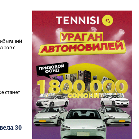
прибывший
оров с
е станет
вела 30