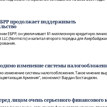
ЕБРР продолжает поддерживать
льство
ении ЕБРР, он увеличивает $1-миллионную кредитную линию
t LLC (Normicro) и капитал второго порядка для Азербайджа
рования.
ходимо изменение системы налогообложен
мо изменение системы налогообложения. Такое мнение вы
оцветающая Армения", экономист Вардан Бостанджян.
еред лицом очень серьезного финансового 