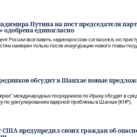
адимира Путина на пост председателя пар
» одобрена единогласно
нт России возглавить «единороссов» согласился, но прист
тям намерен только после инаугурации нового главы госу
редников обсудит в Шанхае новые предло
ерки" международных посредников по Ирану обсудят в сре
у по урегулированию ядерной проблемы в Шанхае (КНР).
 США предупредил своих граждан об опасн
ии