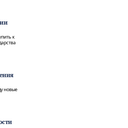
тии
упить к
дарства
жения
ду новые
ости