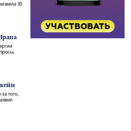
оизвела 30
Ирана
ергии
опросы,
ккейн
за того,
заявил