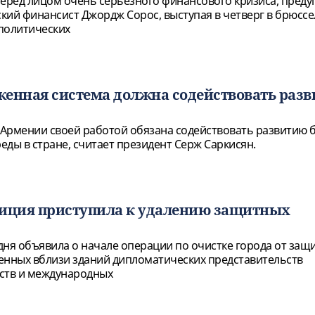
перед лицом очень серьезного финансового кризиса, преду
кий финансист Джордж Сорос, выступая в четверг в брюсс
политических
женная система должна содействовать раз
Армении своей работой обязана содействовать развитию б
еды в стране, считает президент Серж Саркисян.
лиция приступила к удалению защитных
дня объявила о начале операции по очистке города от защ
енных вблизи зданий дипломатических представительств
ств и международных