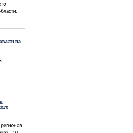
ого
бласти.
овали на
на
н
кого
х регионов
ва – 10-