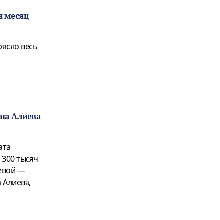
я месяц
рясло весь
на Алиева
ата
 300 тысяч
евой —
 Алиева,