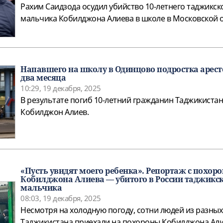
Рахим Саидзода осудил убийство 10-летнего таджикск
мальчика Кобилджона Алиева в школе в Московской о
Напавшего на школу в Одинцово подростка арест
два месяца
10:29, 19 декабря, 2025
В результате погиб 10-летний гражданин Таджикиста
Кобилджон Алиев.
«Пусть увидят моего ребенка». Репортаж с похоро
Кобилджона Алиева — убитого в России таджикс
мальчика
08:03, 19 декабря, 2025
Несмотря на холодную погоду, сотни людей из разны
Таджикистана приехали на похороны Кобилджона Алие