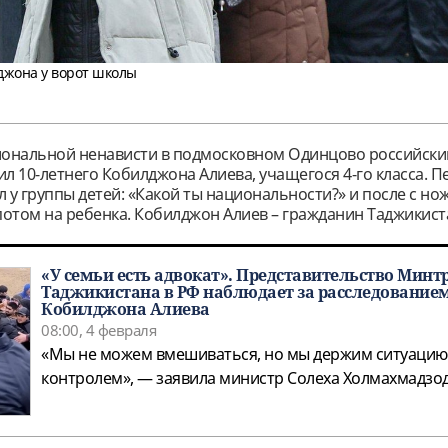
джона у ворот школы
циональной ненависти в подмосковном Одинцово российски
л 10-летнего Кобилджона Алиева, учащегося 4-го класса. П
л у группы детей: «Какой ты национальности?» и после с но
 потом на ребенка. Кобилджон Алиев – гражданин Таджикист
«У семьи есть адвокат». Представительство Минт
Таджикистана в РФ наблюдает за расследованием
Кобилджона Алиева
08:00, 4 февраля
«Мы не можем вмешиваться, но мы держим ситуацию
контролем», — заявила министр Солеха Холмахмадзод