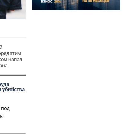
й
еред этим
жом напал
ана.
руда
 убийства
 под
а.