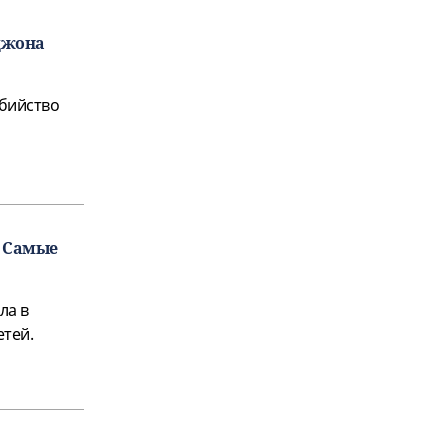
джона
убийство
. Самые
ла в
етей.