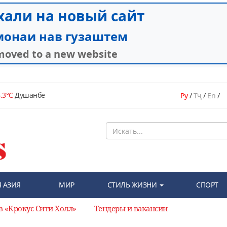
.3°C
Душанбе
Ру
/
Тҷ
/
En
/
 АЗИЯ
МИР
СТИЛЬ ЖИЗНИ
СПОРТ
в «Крокус Сити Холл»
Тендеры и вакансии