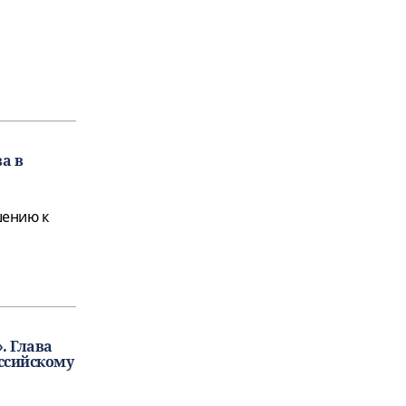
а в
шению к
. Глава
ссийскому