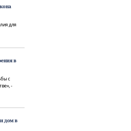
джона
лия для
оения в
ьбы с
ве», -
и дом в