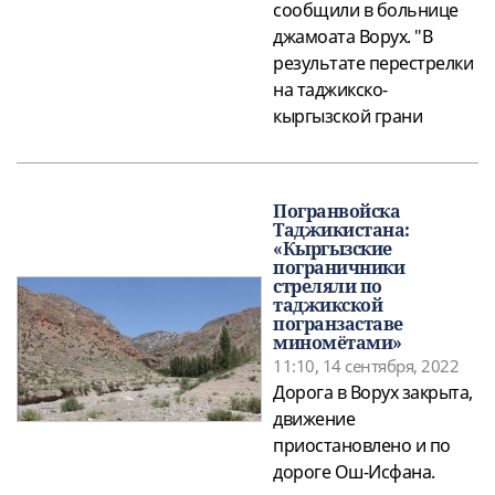
сообщили в больнице
джамоата Ворух. "В
результате перестрелки
на таджикско-
кыргызской грани
Погранвойска
Таджикистана:
«Кыргызские
пограничники
стреляли по
таджикской
погранзаставе
миномётами»
11:10, 14 сентября, 2022
Дорога в Ворух закрыта,
движение
приостановлено и по
дороге Ош-Исфана.