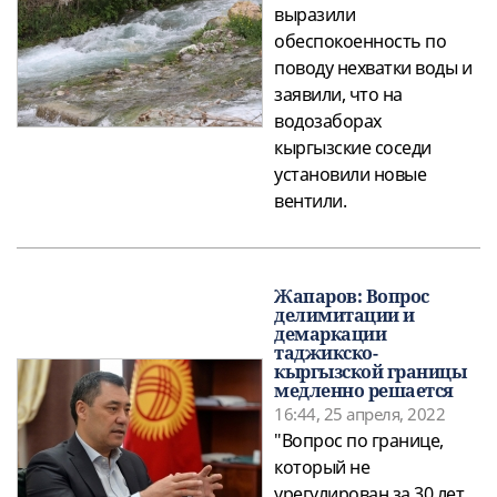
выразили
обеспокоенность по
поводу нехватки воды и
заявили, что на
водозаборах
кыргызские соседи
установили новые
вентили.
Жапаров: Вопрос
делимитации и
демаркации
таджикско-
кыргызской границы
медленно решается
16:44, 25 апреля, 2022
"Вопрос по границе,
который не
урегулирован за 30 лет,